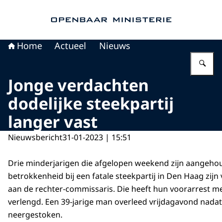
Naar de homepage van Openbaar Ministerie
Home
Actueel
Nieuws
Vu
Jonge verdachten
dodelijke steekpartij
langer vast
Nieuwsbericht
31-01-2023 | 15:51
Drie minderjarigen die afgelopen weekend zijn aangeho
betrokkenheid bij een fatale steekpartij in Den Haag zij
aan de rechter-commissaris. Die heeft hun voorarrest m
verlengd. Een 39-jarige man overleed vrijdagavond nadat
neergestoken.