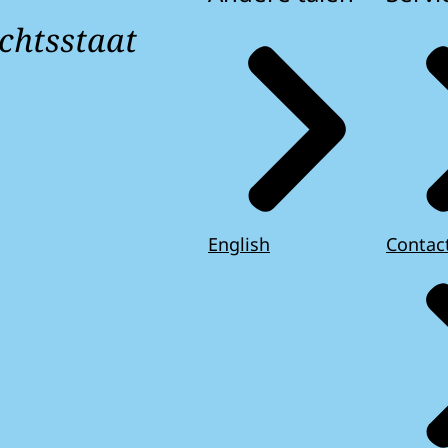
chtsstaat
English
Contac