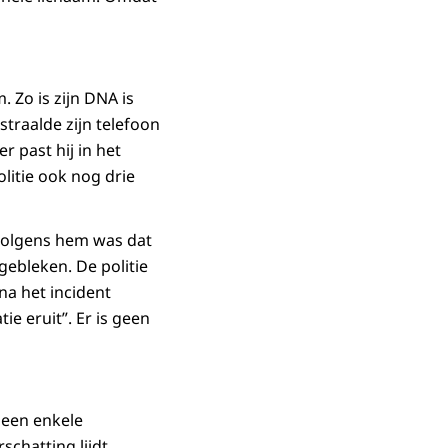
 Zo is zijn DNA is
traalde zijn telefoon
r past hij in het
litie ook nog drie
 Volgens hem was dat
gebleken. De politie
na het incident
ie eruit”. Er is geen
geen enkele
schatting lijdt.