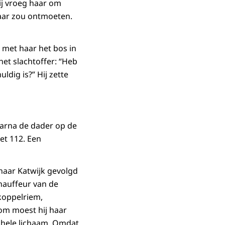
ij vroeg haar om
aar zou ontmoeten.
 met haar het bos in
het slachtoffer: “Heb
ldig is?” Hij zette
waarna de dader op de
et 112. Een
aar Katwijk gevolgd
hauffeur van de
 koppelriem,
om moest hij haar
r hele lichaam. Omdat