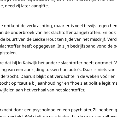
e, deed zij later aangifte.
e ontkent de verkrachting, maar er is veel bewijs tegen hem.
an de onderbroek van het slachtoffer aangetroffen. En ook s
e buurt van de Leidse Hout ten tijde van het misdrijf. Verde
lachtoffer heeft opgegeven. In zijn bedrijfspand vond de po
pistolen.
oe dat hij in Katwijk het andere slachtoffer heeft ontmoet.
ng van een aanrijding tussen hun auto’s. Daar is niets van 
nderzocht. Daaruit blijkt dat verdachte in de weken vóór en 
cht op “cautie bij aanhouding” en “hoe ziet politie legitimat
ijfelen aan het verhaal van het slachtoffer.
rzocht door een psycholoog en een psychiater. Zij hebben 
vastgesteld. Wel stelt de psychiater dat de man aan zelfover