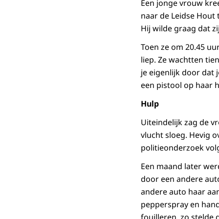
Een jonge vrouw kree
naar de Leidse Hout 
Hij wilde graag dat zi
Toen ze om 20.45 uur
liep. Ze wachtten ti
je eigenlijk door dat 
een pistool op haar 
Hulp
Uiteindelijk zag de v
vlucht sloeg. Hevig o
politieonderzoek vol
Een maand later wer
door een andere auto
andere auto haar aan.
pepperspray en handb
fouilleren, zo stelde