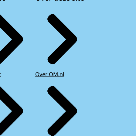
t
Over OM.nl