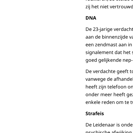
zij het niet vertrouwd
DNA
De 23-jarige verdacht
aan de binnenzijde v
een zendmast aan in d
signalement dat het s
goed gelijkende nep-
De verdachte geeft t
vanwege de afhandeli
heeft zijn telefoon o
onder meer heeft gezo
enkele reden om te tw
Strafeis
De Leidenaar is onde
psychische afwijking 