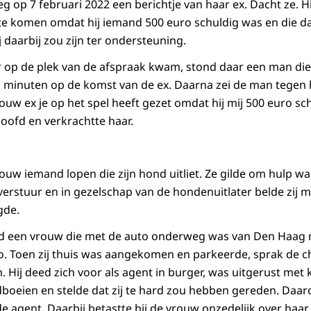
g op 7 februari 2022 een berichtje van haar ex. Dacht ze. H
te komen omdat hij iemand 500 euro schuldig was en die d
j daarbij zou zijn ter ondersteuning.
 op de plek van de afspraak kwam, stond daar een man die
en minuten op de komst van de ex. Daarna zei de man tegen 
jouw ex je op het spel heeft gezet omdat hij mij 500 euro schu
hoofd en verkrachtte haar.
rouw iemand lopen die zijn hond uitliet. Ze gilde om hulp 
verstuur en in gezelschap van de hondenuitlater belde zij m
gde.
d een vrouw die met de auto onderweg was van Den Haag n
. Toen zij thuis was aangekomen en parkeerde, sprak de c
 Hij deed zich voor als agent in burger, was uitgerust met
oeien en stelde dat zij te hard zou hebben gereden. Daar
 de agent. Daarbij betastte hij de vrouw onzedelijk over haa