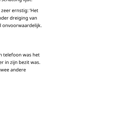
zeer ernstig: ‘Het
nder dreiging van
el onvoorwaardelijk.
n telefoon was het
r in zijn bezit was.
 twee andere