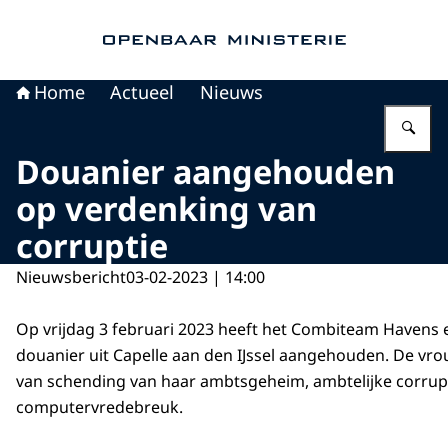
Naar de homepage van Openbaar Ministerie
Home
Actueel
Nieuws
Vu
Douanier aangehouden
op verdenking van
corruptie
Nieuwsbericht
03-02-2023 | 14:00
Op vrijdag 3 februari 2023 heeft het Combiteam Havens e
douanier uit Capelle aan den IJssel aangehouden. De vr
van schending van haar ambtsgeheim, ambtelijke corrup
computervredebreuk.