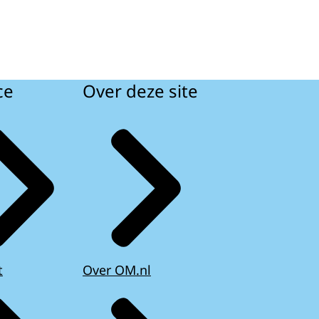
ce
Over deze site
t
Over OM.nl