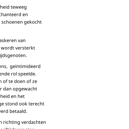
osheid teweeg
gechanteerd en
en schoenen gekocht
tmaskeren van
 wordt versterkt
ijdsgenoten.
ens, geïntimideerd
ende rol speelde.
 of te doen of ze
fer dan opgewacht
gheid en het
rige stond ook terecht
werd betaald.
en richting verdachten