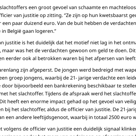
j de slachtoffers een groot gevoel van schaamte en machtelo
ficier van justitie op zitting. ‘’Ze zijn op hun kwetsbaarst 
or een paar duizend euro. Van de buit hebben de verdacht
 in België gaan logeren.’’
n justitie is het duidelijk dat het motief niet lag in het on
, maar was het de verdachten gewoon om geld te doen. Dit
n eerder ook al betrokken waren bij het afpersen van leeft
jarenlang zijn afgeperst. De jongen werd bedreigd met wap
en groep jongens, waarbij de 21- jarige verdachte een leid
door bijvoorbeeld een bankrekening beschikbaar te stellen
met het slachtoffer. Tijdens de afspraak werd het slachtof
Dit heeft een enorme impact gehad op het gevoel van veili
bij het slachtoffer, aldus de officier van justitie. De 21-ja
an een andere leeftijdsgenoot, waarbij in totaal 2500 euro 
 volgens de officier van justitie een duidelijk signaal klink