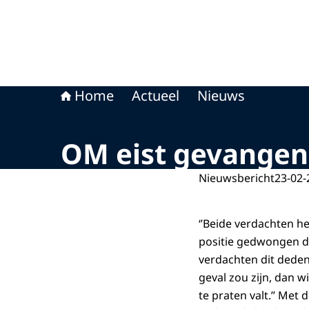
Home
Actueel
Nieuws
OM eist gevangeni
Nieuwsbericht
23-02-
‘’Beide verdachten h
positie gedwongen da
verdachten dit deden
geval zou zijn, dan w
te praten valt.’’ Met