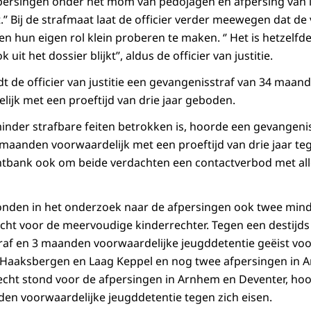
fpersingen onder het mom van pedojagen en afpersing van 
.’’ Bij de strafmaat laat de officier verder meewegen dat d
en hun eigen rol klein proberen te maken. ‘’ Het is hetzelf
uit het dossier blijkt’’, aldus de officier van justitie.
ndt de officier van justitie een gevangenisstraf van 34 maa
jk met een proeftijd van drie jaar geboden.
 minder strafbare feiten betrokken is, hoorde een gevangeni
anden voorwaardelijk met een proeftijd van drie jaar teg
chtbank ook om beide verdachten een contactverbod met alle
onden in het onderzoek naar de afpersingen ook twee mind
cht voor de meervoudige kinderrechter. Tegen een destijds
af en 3 maanden voorwaardelijke jeugddetentie geëist voo
n Haaksbergen en Laag Keppel en nog twee afpersingen in 
erecht stond voor de afpersingen in Arnhem en Deventer, ho
en voorwaardelijke jeugddetentie tegen zich eisen.