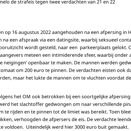
lmelo de strafeis tegen twee verdachten van 21 en 22
n op 16 augustus 2022 aangehouden na een afpersing in 
a een afspraak via een datingsite, waarbij seksueel cont
vooruitzicht wordt gesteld, naar een parkeerplaats gelokt.
 aangevers meteen een intimiderende sfeer, waarbij onder
ele neigingen’ openbaar te maken. De mannen werden ged
omaat om 200 euro te pinnen. De verdachten eisten ook da
den, maar het lukte de mannen om te vluchten voordat de
olgens het OM ook betrokken bij een soortgelijke afpersing
 werd het slachtoffer gedwongen om naar verschillende pi
 te rijden en te pinnen tot de limiet was bereikt. Toen ble
kken, verhoogden de afpersers de eis. De verdachte leende
te voldoen. Uiteindelijk werd hier 3000 euro buit gemaakt.