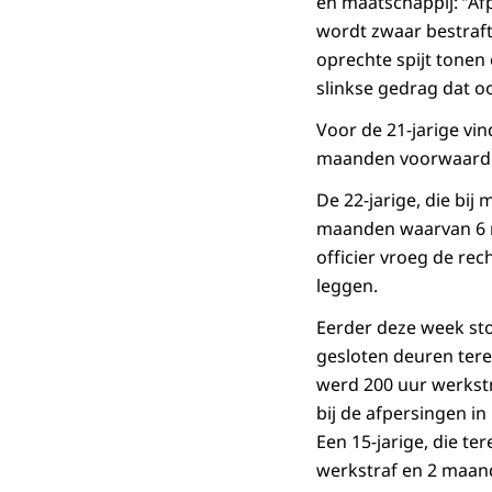
en maatschappij: ‘’A
wordt zwaar bestraft
oprechte spijt tonen 
slinkse gedrag dat ook 
Voor de 21-jarige vi
maanden voorwaardeli
De 22-jarige, die bij
maanden waarvan 6 ma
officier vroeg de re
leggen.
Eerder deze week st
gesloten deuren tere
werd 200 uur werkstr
bij de afpersingen i
Een 15-jarige, die t
werkstraf en 2 maand