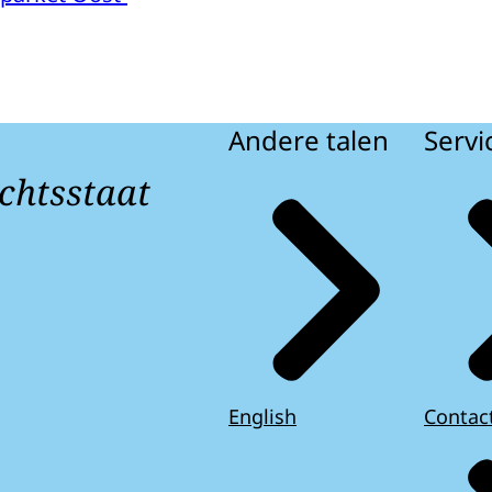
Andere talen
Servi
chtsstaat
English
Contac