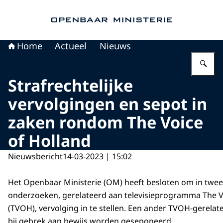
Naar de homepage van Openbaar Ministerie
Home
Actueel
Nieuws
Vu
Strafrechtelijke
vervolgingen en sepot in
zaken rondom The Voice
of Holland
Nieuwsbericht
14-03-2023 | 15:02
Het Openbaar Ministerie (OM) heeft besloten om in twee
onderzoeken, gerelateerd aan televisieprogramma The V
(TVOH), vervolging in te stellen. Een ander TVOH-gerela
bij gebrek aan bewijs worden geseponeerd.