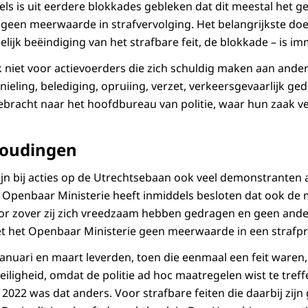
s is uit eerdere blokkades gebleken dat dit meestal het geva
geen meerwaarde in strafvervolging. Het belangrijkste doe
jk beëindiging van het strafbare feit, de blokkade – is imm
k niet voor actievoerders die zich schuldig maken aan ander
nieling, belediging, opruiing, verzet, verkeersgevaarlijk ged
bracht naar het hoofdbureau van politie, waar hun zaak v
houdingen
zijn bij acties op de Utrechtsebaan ook veel demonstranten
t Openbaar Ministerie heeft inmiddels besloten dat ook de
r zover zij zich vreedzaam hebben gedragen en geen ander
t het Openbaar Ministerie geen meerwaarde in een strafpr
anuari en maart leverden, toen die eenmaal een feit waren
iligheid, omdat de politie ad hoc maatregelen wist te treffe
2022 was dat anders. Voor strafbare feiten die daarbij zijn