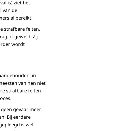
l is) ziet het
l van de
ers al bereikt.
e strafbare feiten,
rag of geweld. Zij
erder wordt
 aangehouden, in
 meesten van hen niet
e strafbare feiten
oces.
, geen gevaar meer
n. Bij eerdere
 gepleegd is wel