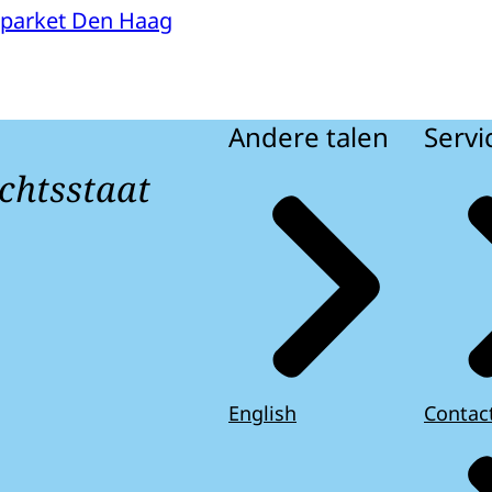
parket Den Haag
Andere talen
Servi
chtsstaat
English
Contac