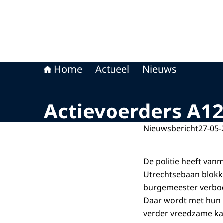
Home
Actueel
Nieuws
Actievoerders A12
Nieuwsbericht
27-05-
De politie heeft va
Utrechtsebaan blokke
burgemeester verbode
Daar wordt met hun 
verder vreedzame ka