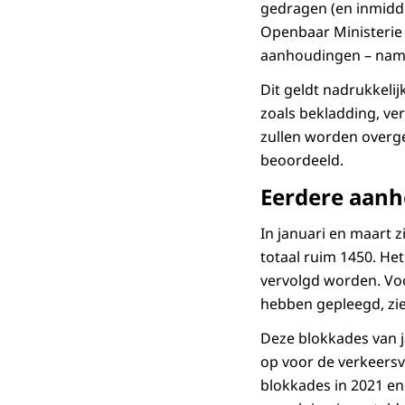
gedragen (en inmiddel
Openbaar Ministerie 
aanhoudingen – nameli
Dit geldt nadrukkelij
zoals bekladding, ver
zullen worden overge
beoordeeld.
Eerdere aan
In januari en maart 
totaal ruim 1450. He
vervolgd worden. Voo
hebben gepleegd, zie
Deze blokkades van j
op voor de verkeersve
blokkades in 2021 en 