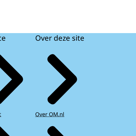
ce
Over deze site
t
Over OM.nl