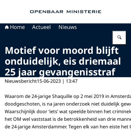
Naar de homepage van Openbaar Ministerie
Home
Actueel
Nieuws
Vu
Motief voor moord blijft
onduidelijk, eis driemaal
25 jaar gevangenisstraf
Nieuwsbericht
15-06-2023 | 13:47
Waarom de 24-jarige Shaquille op 2 mei 2019 in Amsterd
doodgeschoten, is na jaren onderzoek niet duidelijk gew
Waarschijnlijk door ‘iets’ wat speelde binnen het criminel
het OM wel vaststaat is de betrokkenheid van drie mann
de 24-jarige Amsterdammer. Tegen elk van hen eiste he