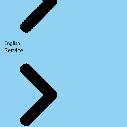
English
Service