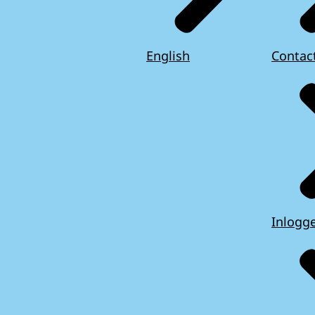
English
Contac
Inlogg