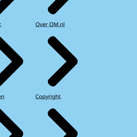
t
Over OM.nl
en
Copyright