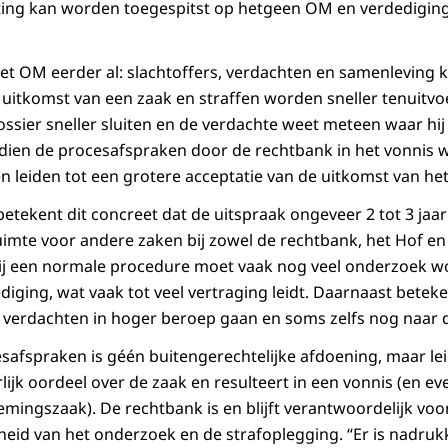
tting kan worden toegespitst op hetgeen OM en verdedigin
het OM eerder al: slachtoffers, verdachten en samenleving 
e uitkomst van een zaak en straffen worden sneller tenuitv
ier sneller sluiten en de verdachte weet meteen waar hij of
indien de procesafspraken door de rechtbank in het vonnis 
 leiden tot een grotere acceptatie van de uitkomst van het
betekent dit concreet dat de uitspraak ongeveer 2 tot 3 jaar 
imte voor andere zaken bij zowel de rechtbank, het Hof en 
ij een normale procedure moet vaak nog veel onderzoek 
diging, wat vaak tot veel vertraging leidt. Daarnaast bete
 verdachten in hoger beroep gaan en soms zelfs nog naar 
afspraken is géén buitengerechtelijke afdoening, maar lei
lijk oordeel over de zaak en resulteert in een vonnis (en e
emingszaak). De rechtbank is en blijft verantwoordelijk voor
gheid van het onderzoek en de strafoplegging. “Er is nadruk