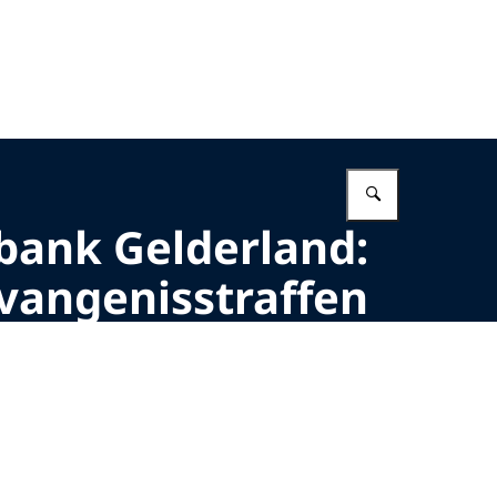
Vul in wat 
bank Gelderland:
vangenisstraffen