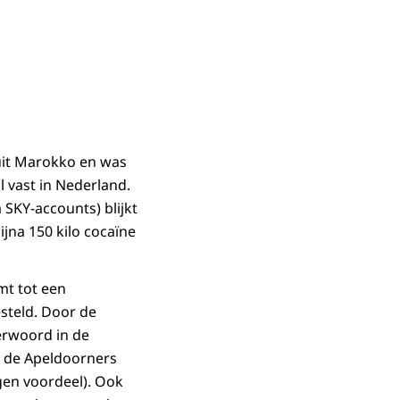
uit Marokko en was
l vast in Nederland.
 SKY-accounts) blijkt
jna 150 kilo cocaïne
mt tot een
steld. Door de
erwoord in de
n de Apeldoorners
gen voordeel). Ook