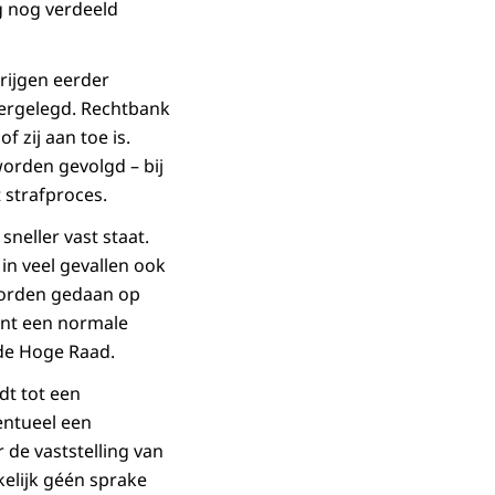
g nog verdeeld
krijgen eerder
oergelegd. Rechtbank
 zij aan toe is.
worden gevolgd – bij
 strafproces.
sneller vast staat.
in veel gevallen ook
worden gedaan op
kent een normale
de Hoge Raad.
dt tot een
ventueel een
 de vaststelling van
kelijk géén sprake