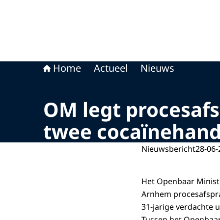
Home
Actueel
Nieuws
OM legt procesafs
twee cocaïnehand
Nieuwsbericht
28-06-
Het Openbaar Minist
Arnhem procesafsprak
31-jarige verdachte u
Tussen het Openbaar