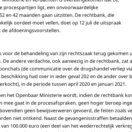
e procespartijen ligt, een onvoorwaardelijke
52 en 42 maanden gaan uitzitten. De rechtbank, die
elijk oordeel moet vellen, doet op 12 juli de uitspraak
t de afdoeningsvoorstellen.
s voor de behandeling van zijn rechtszaak terug gekomen 
g. De andere verdachte, ook aanwezig in de rechtbank, zat a
efoonchats (de communicatie over de drugshandel verliep via
beschikking had over in ieder geval 202 en de ander over bi
rkocht), in de periode tussen april 2020 en januari 2021.
en het Openbaar Ministerie wordt, indien de rechtbank ko
n mee gaat in de procesafspraken, geen hoger beroep inge
bovendien geen bewijsverweren gevoerd, de feiten zoals v
orden niet ontkend. Naast de gevangenisstraffen betaalde
 van 100.000 euro (een deel van het wederrechtelijk verkre