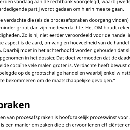
rden vandaag aan de rechtbank voorgelegd, waarbij wed
erdedigende partij wordt gedaan om hierin mee te gaan.
ige verdachte die (als de procesafspraken doorgang vinden
 minder groot dan zijn medeverdachte. Het OM houdt reken
igheden. Zo is hij niet eerder veroordeeld voor de handel i
ke aspect is de aard, omvang en hoeveelheid van de handel
. Daarbij moet in het achterhoofd worden gehouden dat sl
opgenomen in het dossier. Dat doet vermoeden dat de daad
lde cocaïne vele malen groter is. Verdachte heeft bewust
 toelegde op de grootschalige handel en waarbij enkel wins
h te bekommeren om de maatschappelijke gevolgen.”
praken
en van procesafspraken is hoofdzakelijk proceswinst voor a
is een manier om zaken die zich ervoor lenen efficiënter en 