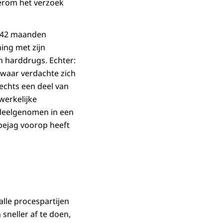
erom het verzoek
) 42 maanden
ing met zijn
n harddrugs. Echter:
 waar verdachte zich
echts een deel van
werkelijke
 deelgenomen in een
tbejag voorop heeft
lle procespartijen
sneller af te doen,