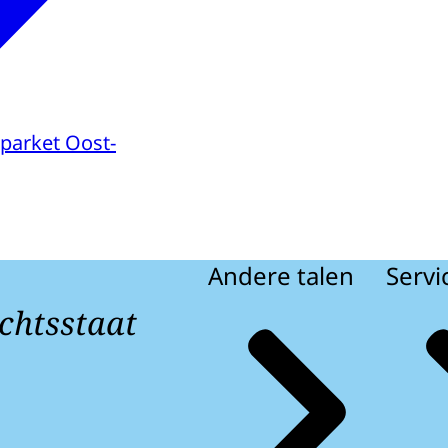
parket Oost-
Andere talen
Servi
chtsstaat