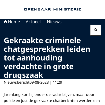
Naar de homepage van Openbaar Ministerie
Home
Actueel
Nieuws
Vu
Gekraakte criminele
chatgesprekken leiden
tot aanhouding
verdachte in grote
drugszaak
Nieuwsbericht
09-08-2023 | 11:29
Jarenlang kon hij onder de radar blijven, maar door
politie en justitie gekraakte chatberichten werden een