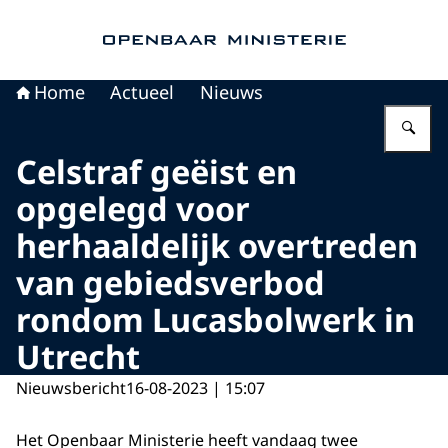
Naar de homepage van Openbaar Ministerie
Home
Actueel
Nieuws
Vu
Celstraf geëist en
opgelegd voor
herhaaldelijk overtreden
van gebiedsverbod
rondom Lucasbolwerk in
Utrecht
Nieuwsbericht
16-08-2023 | 15:07
Het Openbaar Ministerie heeft vandaag twee