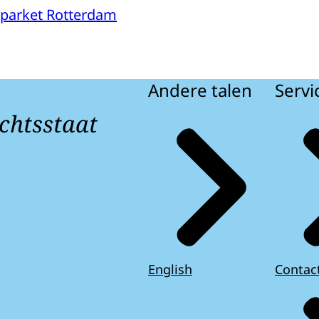
parket Rotterdam
Andere talen
Servi
chtsstaat
English
Contac