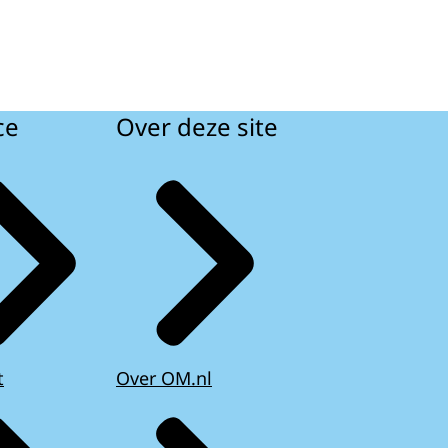
ce
Over deze site
t
Over OM.nl