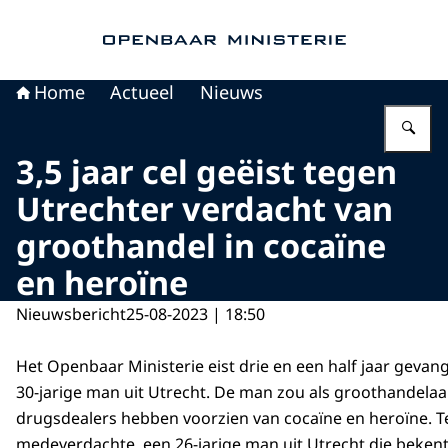
Naar de homepage van Openbaar Ministerie
Home
Actueel
Nieuws
Vu
3,5 jaar cel geëist tegen
Utrechter verdacht van
groothandel in cocaïne
en heroïne
Nieuwsbericht
25-08-2023 | 18:50
Het Openbaar Ministerie eist drie en een half jaar gevan
30-jarige man uit Utrecht. De man zou als groothandela
drugsdealers hebben voorzien van cocaïne en heroïne. 
medeverdachte, een 26-jarige man uit Utrecht die bekent