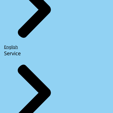
English
Service