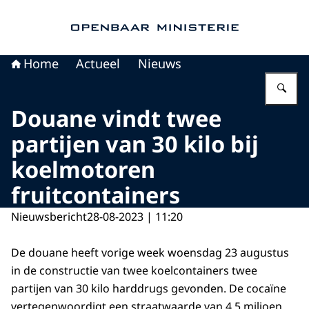
Naar de homepage van Openbaar Ministerie
Home
Actueel
Nieuws
Vu
Douane vindt twee
partijen van 30 kilo bij
koelmotoren
fruitcontainers
Nieuwsbericht
28-08-2023 | 11:20
De douane heeft vorige week woensdag 23 augustus
in de constructie van twee koelcontainers twee
partijen van 30 kilo harddrugs gevonden. De cocaïne
vertegenwoordigt een straatwaarde van 4,5 miljoen