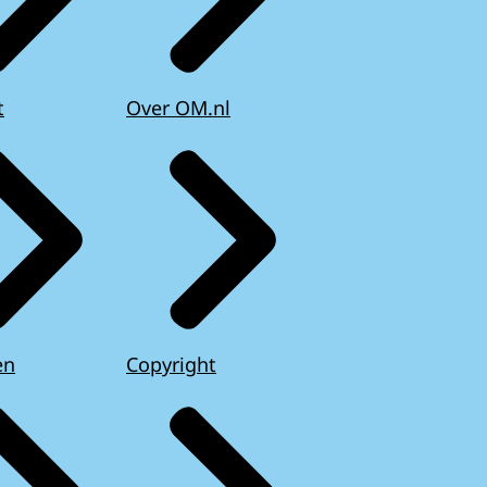
t
Over OM.nl
en
Copyright