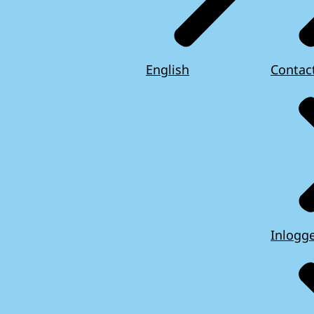
English
Contac
Inlogg