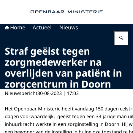
Naar de homepage van Openbaar Ministerie
Home
Actueel
Nieuws
Vu
Straf geëist tegen
zorgmedewerker na
overlijden van patiënt in
zorgcentrum in Doorn
Nieuwsbericht
30-08-2023 | 17:03
Het Openbaar Ministerie heeft vandaag 150 dagen celstr
dagen voorwaardelijk, geëist tegen een 33-jarige man uit
inhuurkracht werkte in een zorginstelling in Doorn. Hij 
een bewoner van de instelling in hulpeloze toestand te 