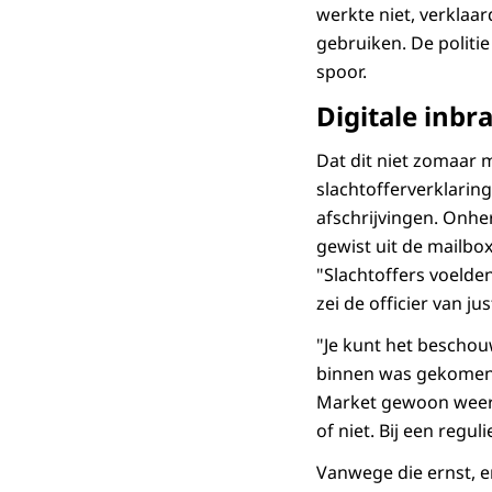
werkte niet, verklaar
gebruiken. De politie
spoor.
Digitale inbr
Dat dit niet zomaar m
slachtofferverklari
afschrijvingen. Onhe
gewist uit de mailbo
"Slachtoffers voelden
zei de officier van just
"Je kunt het beschouw
binnen was gekomen e
Market gewoon weer d
of niet. Bij een regul
Vanwege die ernst, e