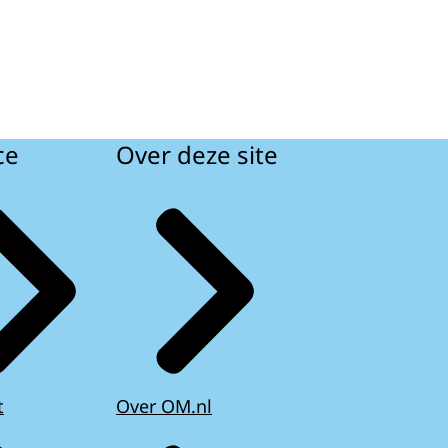
ce
Over deze site
t
Over OM.nl