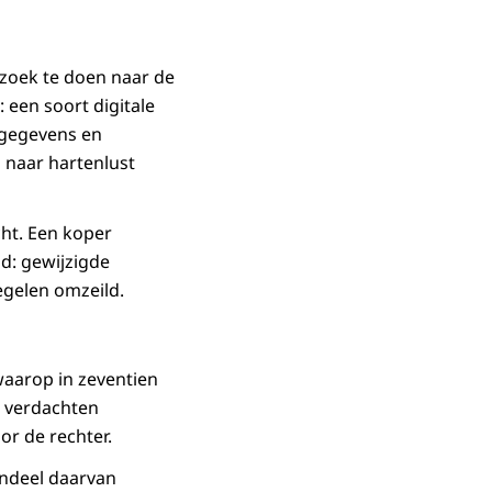
rzoek te doen naar de
een soort digitale
oggegevens en
 naar hartenlust
cht. Een koper
ld: gewijzigde
gelen omzeild.
waarop in zeventien
7 verdachten
or de rechter.
endeel daarvan