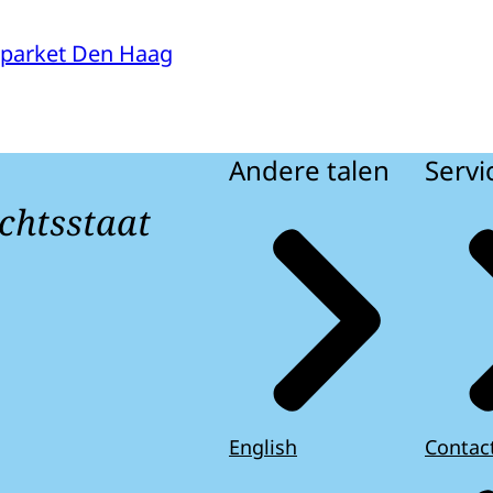
parket Den Haag
Andere talen
Servi
chtsstaat
English
Contac