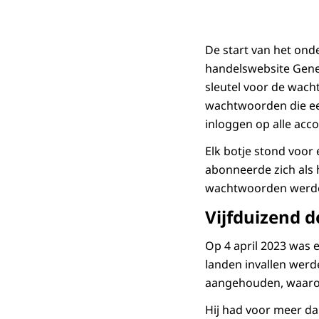
De start van het ond
handelswebsite Genes
sleutel voor de wach
wachtwoorden die ee
inloggen op alle acc
Elk botje stond voor
abonneerde zich als h
wachtwoorden werden
Vijfduizend d
Op 4 april 2023 was 
landen invallen werd
aangehouden, waarond
Hij had voor meer da