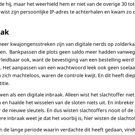
de hij, maar het weerhield hem er niet van de overige 30 tot
 wist zijn persoonlijke IP-adres te achterhalen en kwam zo
aak
eer kwajongensstreken zijn van digitale nerds op zolderkame
ngen. Bankpassen die plots geen saldo meer hadden vanw
rleidbaar ook, want de bevestiging van een bestelling werd
x. Het aanpassen van een wachtwoord leek ook geen soelaa
 zich machteloos, waren de controle kwijt. En dit heeft die
itie.
en als een digitale inbraak. Alleen wist het slachtoffer nie
n haalde het wisselen van de sloten niets uit. En inbreker
e nieuwe sleutels. En dus wisten slachtoffers nooit of de
iere inbraak weet je dat het voorbij is, hier wisten de slachtof
n de lange periode waarin verdachte dit heeft gedaan, vin