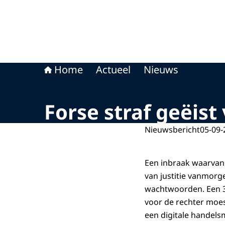
Home
Actueel
Nieuws
Forse straf geëist
Nieuwsbericht
05-09-
Een inbraak waarvan j
van justitie vanmorg
wachtwoorden. Een 3
voor de rechter moe
een digitale handels