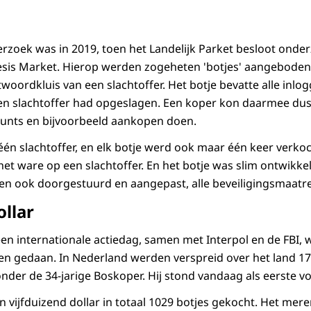
erzoek was in 2019, toen het Landelijk Parket besloot onde
is Market. Hierop werden zogeheten 'botjes' aangeboden: 
twoordkluis van een slachtoffer. Het botje bevatte alle inl
n slachtoffer had opgeslagen. Een koper kon daarmee dus
ounts en bijvoorbeeld aankopen doen.
 één slachtoffer, en elk botje werd ook maar één keer verko
et ware op een slachtoffer. En het botje was slim ontwikke
 ook doorgestuurd en aangepast, alle beveiligingsmaatre
ollar
een internationale actiedag, samen met Interpol en de FBI, 
en gedaan. In Nederland werden verspreid over het land 1
er de 34-jarige Boskoper. Hij stond vandaag als eerste vo
n vijfduizend dollar in totaal 1029 botjes gekocht. Het mer