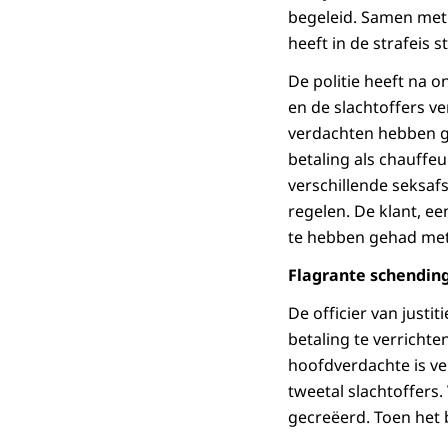
begeleid. Samen met h
heeft in de strafeis
De politie heeft na 
en de slachtoffers v
verdachten hebben g
betaling als chauffeu
verschillende seksaf
regelen. De klant, e
te hebben gehad met 
Flagrante schending
De officier van justi
betaling te verrichte
hoofdverdachte is ve
tweetal slachtoffers
gecreëerd. Toen het