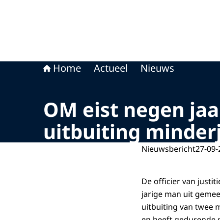
Home
Actueel
Nieuws
OM eist negen jaa
uitbuiting minder
Nieuwsbericht
27-09-
De officier van justi
jarige man uit geme
uitbuiting van twee 
en heeft gedurende 