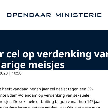
Naar de homepage van Openbaar Ministerie
r cel op verdenking va
jarige meisjes
2023 | 10:50
tie heeft vandaag negen jaar cel geëist tegen een 39-
ente Edam-Volendam op verdenking van seksuele
e
meisjes. De seksuele uitbuiting begon vanaf hun 14
jaar
meerdere jaren plaatsgevonden. Het OM ziet deze man