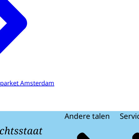
sparket Amsterdam
Andere talen
Servi
chtsstaat