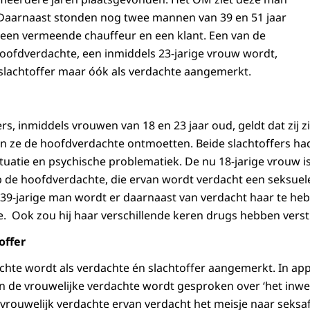
 Daarnaast stonden nog twee mannen van 39 en 51 jaar
 een vermeende chauffeur en een klant. Een van de
hoofdverdachte, een inmiddels 23-jarige vrouw wordt,
s slachtoffer maar óók als verdachte aangemerkt.
rs, inmiddels vrouwen van 18 en 23 jaar oud, geldt dat zij 
en ze de hoofdverdachte ontmoetten. Beide slachtoffers h
ituatie en psychische problematiek. De nu 18-jarige vrouw is
 de hoofdverdachte, die ervan wordt verdacht een seksuele
39-jarige man wordt er daarnaast van verdacht haar te he
e. Ook zou hij haar verschillende keren drugs hebben verst
offer
chte wordt als verdachte én slachtoffer aangemerkt. In a
n de vrouwelijke verdachte wordt gesproken over ‘het inw
 vrouwelijk verdachte ervan verdacht het meisje naar seks