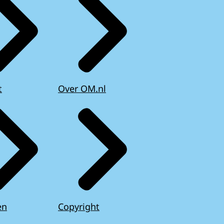
t
Over OM.nl
en
Copyright