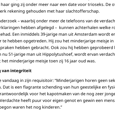
aar ging zij onder meer naar een date voor trioseks. De off
 sterk rekening gehouden met haar slachtofferschap.
onderzoek – waarbij onder meer de telefoons van de verdach
erklaringen hebben afgelegd – kunnen achterhalen welke ro
ehad. Een inmiddels 39-jarige man uit Amsterdam wordt er
r te hebben opgetreden. Hij zou het minderjarige meisje in 
spraken hebben gebracht. Ook zou hij hebben geprobeerd k
en nu 51-jarige man uit Hippolytushoef, wordt ervan verdach
het minderjarige meisje toen zij 16 jaar oud was.
 van integriteit
tie vandaag in zijn requisitoir: “Minderjarigen horen geen s
n. Dat is een flagrante schending van hun geestelijke en fysi
rantwoordelijk voor het kapotmaken van de nog zeer jonge
. Verdachte heeft puur voor eigen genot en gewin een mens
 begon waren het nog kinderen.”