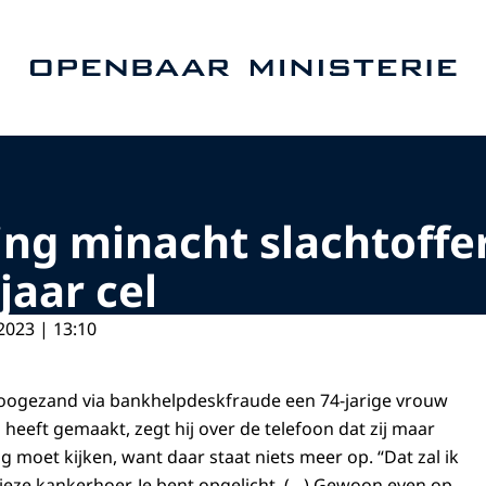
Naar de homepage van Openbaar Ministerie
ing minacht slachtoffe
jaar cel
2023 | 13:10
oogezand via bankhelpdeskfraude een 74-jarige vrouw
heeft gemaakt, zegt hij over de telefoon dat zij maar
 moet kijken, want daar staat niets meer op. “Dat zal ik
vieze kankerhoer. Je bent opgelicht. (…) Gewoon even op