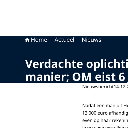
Home
Actueel
Nieuws
Verdachte oplicht
manier; OM eist 6 
Nieuwsbericht
14-12-
Nadat een man uit H
13.000 euro afhandig 
even op haar rekening
je nu even vertellen 