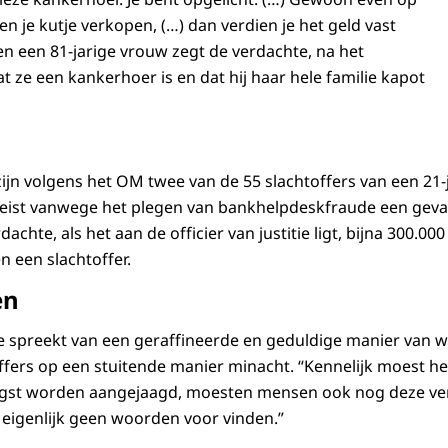
ven je kutje verkopen, (…) dan verdien je het geld vast
en een 81-jarige vrouw zegt de verdachte, na het
at ze een kankerhoer is en dat hij haar hele familie kapot
jn volgens het OM twee van de 55 slachtoffers van een 21-
ist vanwege het plegen van bankhelpdeskfraude een gevan
achte, als het aan de officier van justitie ligt, bijna 300.0
n een slachtoffer.
en
tie spreekt van een geraffineerde en geduldige manier van 
ffers op een stuitende manier minacht. “Kennelijk moest h
ngst worden aangejaagd, moesten mensen ook nog deze v
 eigenlijk geen woorden voor vinden.”