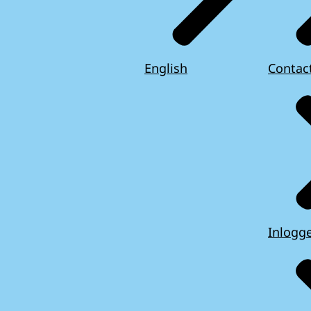
English
Contac
Inlogg