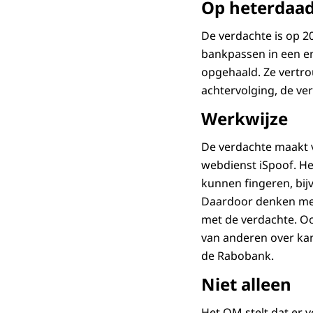
Op heterdaa
De verdachte is op 
bankpassen in een e
opgehaald. Ze vertrou
achtervolging, de ve
Werkwijze
De verdachte maakt 
webdienst iSpoof. He
kunnen fingeren, bi
Daardoor denken mens
met de verdachte. O
van anderen over kan
de Rabobank.
Niet alleen
Het OM stelt dat er 