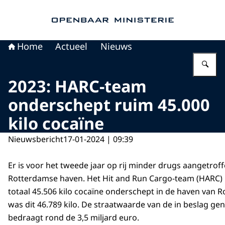
Naar de homepage van Openbaar Ministerie
Home
Actueel
Nieuws
Vu
2023: HARC-team
onderschept ruim 45.000
kilo cocaïne
Nieuwsbericht
17-01-2024 | 09:39
Er is voor het tweede jaar op rij minder drugs aangetroff
Rotterdamse haven. Het Hit and Run Cargo-team (HARC) h
totaal 45.506 kilo cocaïne onderschept in de haven van R
was dit 46.789 kilo. De straatwaarde van de in beslag g
bedraagt rond de 3,5 miljard euro.