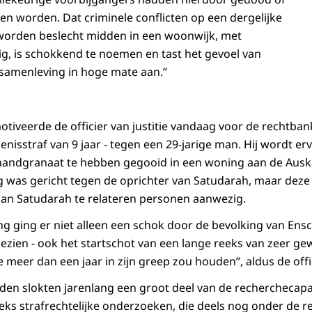
 worden. Dat criminele conflicten op een dergelijke
worden beslecht midden in een woonwijk, met
ig, is schokkend te noemen en tast het gevoel van
 samenleving in hoge mate aan.’’
iveerde de officier van justitie vandaag voor de rechtban
enisstraf van 9 jaar - tegen een 29-jarige man. Hij wordt e
andgranaat te hebben gegooid in een woning aan de Aus
 was gericht tegen de oprichter van Satudarah, maar deze
an Satudarah te relateren personen aanwezig.
ing ging er niet alleen een schok door de bevolking van Ens
 gezien - ook het startschot van een lange reeks van zeer g
meer dan een jaar in zijn greep zou houden’’, aldus de offici
n slokten jarenlang een groot deel van de recherchecapaci
eks strafrechtelijke onderzoeken, die deels nog onder de rec