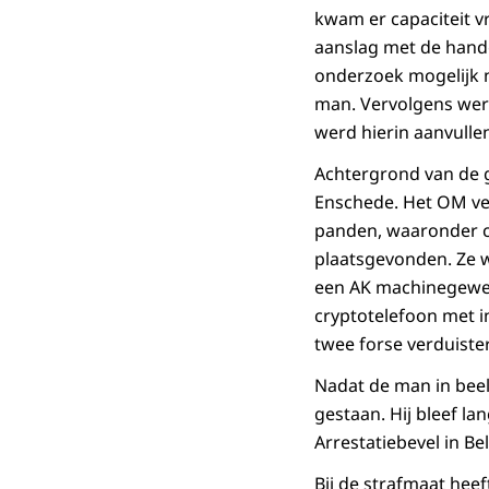
kwam er capaciteit v
aanslag met de hand
onderzoek mogelijk n
man. Vervolgens werd
werd hierin aanvulle
Achtergrond van de g
Enschede. Het OM ve
panden, waaronder ca
plaatsgevonden. Ze 
een AK machinegewee
cryptotelefoon met i
twee forse verduiste
Nadat de man in beel
gestaan. Hij bleef l
Arrestatiebevel in B
Bij de strafmaat heef