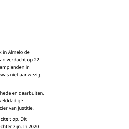
k in Almelo de
rvan verdacht op 22
kamplanden in
 was niet aanwezig.
chede en daarbuiten,
ewelddadige
er van justitie.
teit op. Dit
hter zijn. In 2020