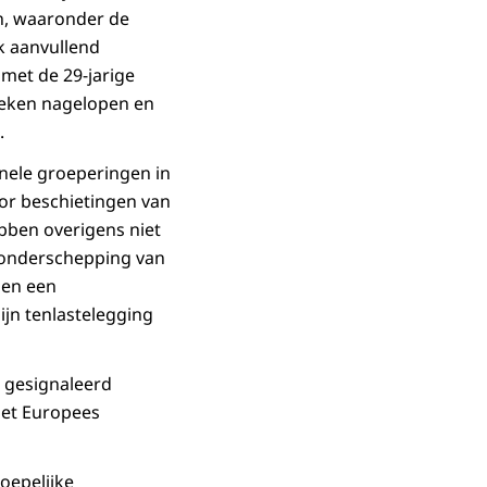
n, waaronder de
k aanvullend
met de 29-jarige
oeken nagelopen en
.
nele groeperingen in
or beschietingen van
bben overigens niet
 onderschepping van
 en een
jn tenlastelegging
l gesignaleerd
het Europees
oepelijke