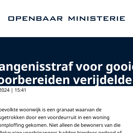
Naar de homepage van Openbaar Ministerie
vangenisstraf voor goo
oorbereiden verijdelde
2024 | 15:41
tbevolkte woonwijk is een granaat waarvan de
osgetrokken door een voordeurruit in een woning
ontploffing gekomen. Niet alleen de bewoners van die
llekeurige voorbijgangers hadden hierdoor gedood of