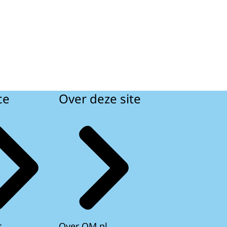
ce
Over deze site
t
Over OM.nl