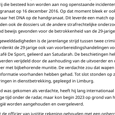
rij die besteed kon worden aan nog openstaande incidente
granaat op 16 december 2016. Op dat moment bleek er oo
aar het DNA op de handgranaat. Dit leverde een match op 
en ook de dossiers uit de andere strafrechtelijke onderz
nd bewijs gevonden voor de betrokkenheid van de 29-jarige
ewelddadigheden is de jarenlange strijd tussen twee crimi
rdenkt de 29-jarige ook van voorbereidingshandelingen vo
fé De Sport, gelieerd aan Satudarah. De beschietingen he
werden verijdeld door de aanhouding van de uitvoerder en
r met bijbehorende munitie. De verdachte zou dat wapen
nformatie voorhanden hebben gehad. Tot slot stonden op zi
ringen in dienstbetrekking, gepleegd in Limburg.
d was gekomen als verdachte, heeft hij lang internationaa
ange tijd onder de radar, maar kon begin 2023 op grond van 
elgië worden aangehouden en overgeleverd.
t de officier van justitie rekening gehouden met een onherr