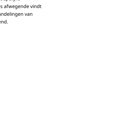
es afwegende vindt
handelingen van
end.