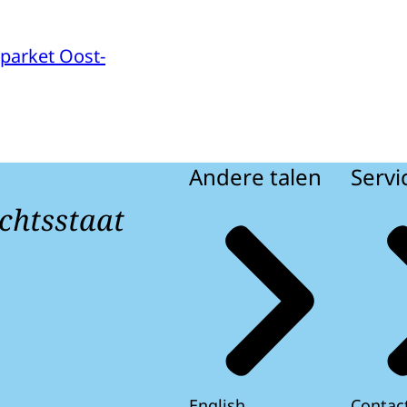
parket Oost-
Andere talen
Servi
chtsstaat
English
Contac