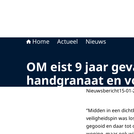
Home
Actueel
Nieuws
OM eist 9 jaar ge
handgranaat en v
Nieuwsbericht
15-01-
‘’Midden in een dich
veiligheidspin was l
gegooid en daar tot 
woning, maar ook wi