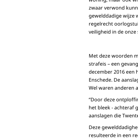
zwaar verwond kunnen
gewelddadige wijze 
regelrecht oorlogstu
veiligheid in de onze
Met deze woorden mot
strafeis – een gevang
december 2016 een h
Enschede. De aanslag
Wel waren anderen a
‘’Door deze ontploff
het bleek - achteraf
aanslagen die Twente 
Deze gewelddadighede
resulteerde in een re