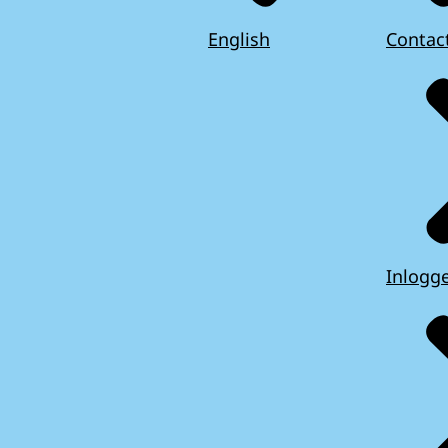
English
Contac
Inlogg