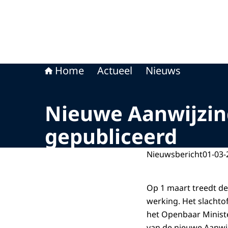
Home
Actueel
Nieuws
Nieuwe Aanwijzing
gepubliceerd
Nieuwsbericht
01-03-
Op 1 maart treedt de
werking. Het slachto
het Openbaar Ministe
van de nieuwe Aanwijz