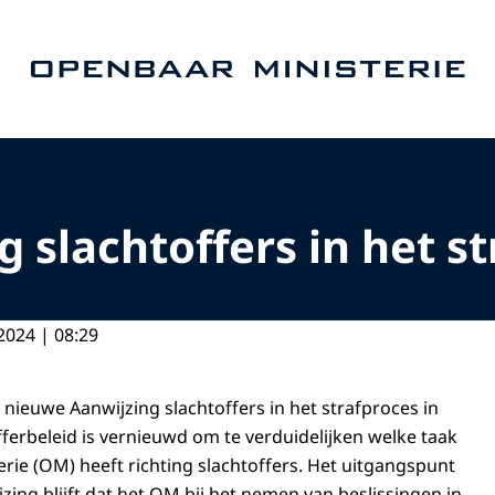
Naar de homepage van Openbaar Ministerie
 slachtoffers in het st
2024 | 08:29
 nieuwe Aanwijzing slachtoffers in het strafproces in
fferbeleid is vernieuwd om te verduidelijken welke taak
rie (OM) heeft richting slachtoffers. Het uitgangspunt
ing blijft dat het OM bij het nemen van beslissingen in