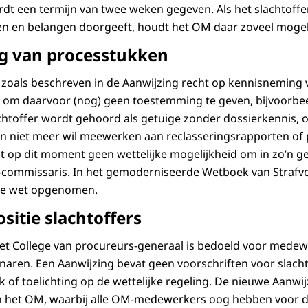
t een termijn van twee weken gegeven. Als het slachtoffer
 en belangen doorgeeft, houdt het OM daar zoveel mogel
g van processtukken
t zoals beschreven in de Aanwijzing recht op kennisneming
n om daarvoor (nog) geen toestemming te geven, bijvoorbe
chtoffer wordt gehoord als getuige zonder dossierkennis,
an niet meer wil meewerken aan reclasseringsrapporten of
t op dit moment geen wettelijke mogelijkheid om in zo’n g
r-commissaris. In het gemoderniseerde Wetboek van Strafv
 de wet opgenomen.
sitie slachtoffers
het College van procureurs-generaal is bedoeld voor mede
ren. Een Aanwijzing bevat geen voorschriften voor slachto
of toelichting op de wettelijke regeling. De nieuwe Aanwijz
n het OM, waarbij alle OM-medewerkers oog hebben voor 