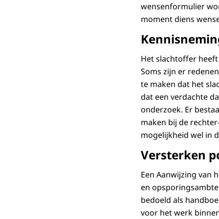
wensenformulier word
moment diens wensen
Kennisnemin
Het slachtoffer heef
Soms zijn er redene
te maken dat het sla
dat een verdachte d
onderzoek. Er bestaa
maken bij de rechte
mogelijkheid wel in
Versterken po
Een Aanwijzing van 
en opsporingsambtena
bedoeld als handboek 
voor het werk binne