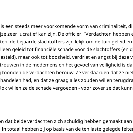
s een steeds meer voorkomende vorm van criminaliteit, die
ijze zeer lucratief kan zijn. De officier: ‘’Verdachten hebben
ten: de bejaarde slachtoffers zijn lelijk om de tuin geleid e
 alleen geleid tot financiële schade voor de slachtoffers (en
steld), maar ook tot boosheid, verdriet en angst bij deze 
rtrouwen in de medemens en het gevoel van veiligheid is da
ing toonden de verdachten berouw. Ze verklaarden dat ze n
handelen had, en dat ze graag alles zouden willen terugdra
 Ook willen ze de schade vergoeden - voor zover ze dat kunn
 dat beide verdachten zich schuldig hebben gemaakt aan o
. In totaal hebben zij op basis van de ten laste gelegde feit