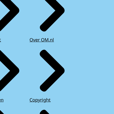
t
Over OM.nl
en
Copyright