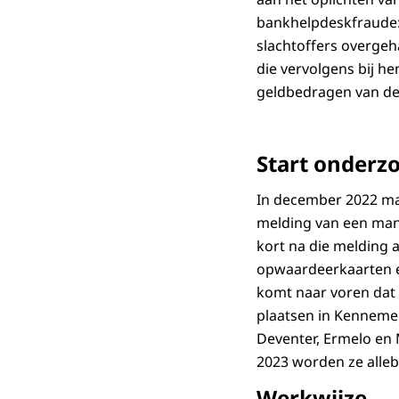
bankhelpdeskfraude: 
slachtoffers overgeh
die vervolgens bij h
geldbedragen van de 
Start onderz
In december 2022 m
melding van een man d
kort na die melding aa
opwaardeerkaarten e
komt naar voren dat d
plaatsen in Kennemer
Deventer, Ermelo en 
2023 worden ze alle
Werkwijze