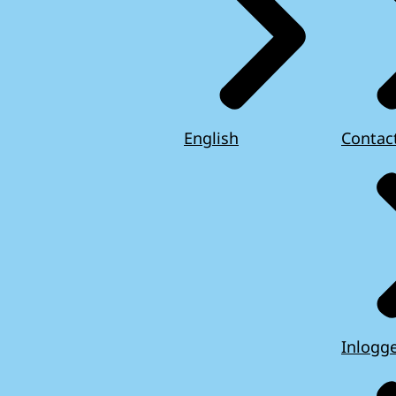
English
Contac
Inlogg