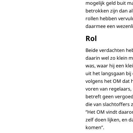
mogelijk geld buit m
betrokken zijn dan all
rollen hebben vervul
daarmee een wezenlijk
Rol
Beide verdachten he
daarin wel zo klein m
was, waar hij een kle
uit het langsgaan bi
volgens het OM dat h
voren van regelaars,
betreft geen vergoed
die van slachtoffers
‘’Het OM vindt daaro
zelf doen lijken, en 
komen’’.