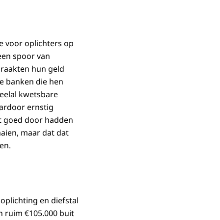
 voor oplichters op
 een spoor van
n raakten hun geld
 de banken die hen
veelal kwetsbare
ardoor ernstig
iet goed door hadden
aien, maar dat dat
en.
plichting en diefstal
en ruim €105.000 buit