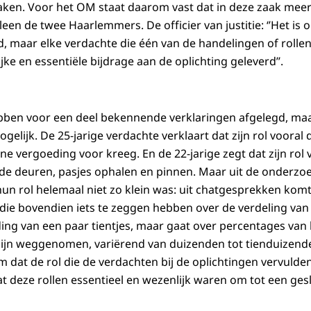
aken. Voor het OM staat daarom vast dat in deze zaak mee
een de twee Haarlemmers. De officier van justitie: ‘’Het is o
d, maar elke verdachte die één van de handelingen of rollen
e en essentiële bijdrage aan de oplichting geleverd’’.
bben voor een deel bekennende verklaringen afgelegd, ma
ogelijk. De 25-jarige verdachte verklaart dat zijn rol vooral
ine vergoeding voor kreeg. En de 22-jarige zegt dat zijn ro
j de deuren, pasjes ophalen en pinnen. Maar uit de onderzo
un rol helemaal niet zo klein was: uit chatgesprekken kom
 die bovendien iets te zeggen hebben over de verdeling van 
ing van een paar tientjes, maar gaat over percentages van
 zijn weggenomen, variërend van duizenden tot tienduizenden
m dat de rol die de verdachten bij de oplichtingen vervulde
dat deze rollen essentieel en wezenlijk waren om tot een ges