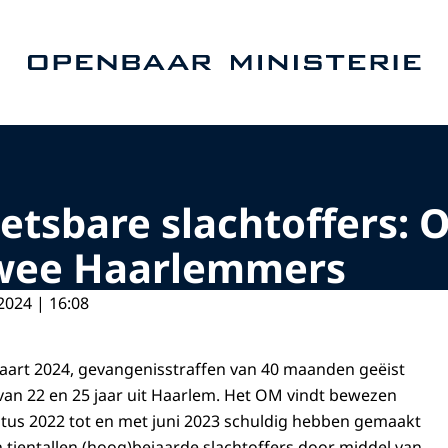
Naar de homepage van Openbaar Ministerie
etsbare slachtoffers: O
wee Haarlemmers
2024 | 16:08
aart 2024, gevangenisstraffen van 40 maanden geëist
an 22 en 25 jaar uit Haarlem. Het OM vindt bewezen
ustus 2022 tot en met juni 2023 schuldig hebben gemaakt
n tientallen (hoog)bejaarde slachtoffers door middel van