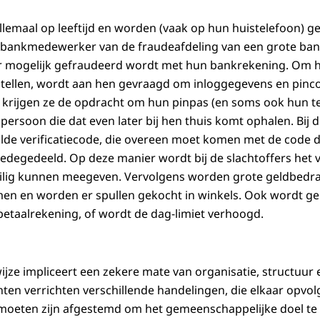
 allemaal op leeftijd en worden (vaak op hun huistelefoon) 
s bankmedewerker van de fraudeafdeling van een grote ban
er mogelijk gefraudeerd wordt met hun bankrekening. Om h
 stellen, wordt aan hen gevraagd om inloggegevens en pinc
a krijgen ze de opdracht om hun pinpas (en soms ook hun te
persoon die dat even later bij hen thuis komt ophalen. Bij
lde verificatiecode, die overeen moet komen met de code d
edegedeeld. Op deze manier wordt bij de slachtoffers het
veilig kunnen meegeven. Vervolgens worden grote geldbedr
n en worden er spullen gekocht in winkels. Ook wordt ge
betaalrekening, of wordt de dag-limiet verhoogd.
jze impliceert een zekere mate van organisatie, structuur 
hten verrichten verschillende handelingen, die elkaar opvol
 moeten zijn afgestemd om het gemeenschappelijke doel te 