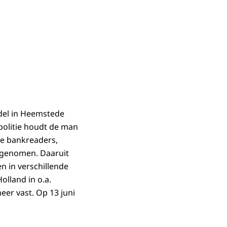
del in Heemstede
 politie houdt de man
tie bankreaders,
 genomen. Daaruit
en in verschillende
olland in o.a.
er vast. Op 13 juni