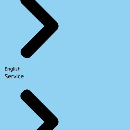
English
Service