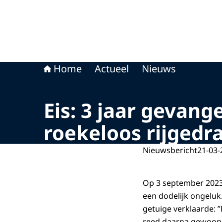
Home
Actueel
Nieuws
Eis: 3 jaar gevang
roekeloos rijgedr
Nieuwsbericht
21-03-
Op 3 september 2023 
een dodelijk ongeluk
getuige verklaarde: ”
reed daarna gewoon d