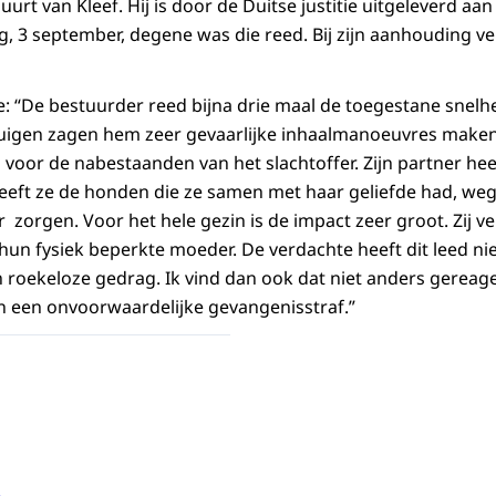
rt van Kleef. Hij is door de Duitse justitie uitgeleverd aan
g, 3 september, degene was die reed. Bij zijn aanhouding ve
tie: “De bestuurder reed bijna drie maal de toegestane snelhe
tuigen zagen hem zeer gevaarlijke inhaalmanoeuvres maken.
voor de nabestaanden van het slachtoffer. Zijn partner heef
heeft ze de honden die ze samen met haar geliefde had, weg
 zorgen. Voor het hele gezin is de impact zeer groot. Zij v
un fysiek beperkte moeder. De verdachte heeft dit leed nie
n roekeloze gedrag. Ik vind dan ook dat niet anders gerea
n een onvoorwaardelijke gevangenisstraf.”