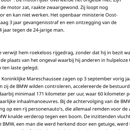
 de motor zat, raakte zwaargewond. Zij loopt nog
tor en kan niet werken. Het openbaar ministerie Oost-
aag 3 jaar gevangenisstraf en een ontzegging van de
4 jaar tegen de 24-jarige man.
ie verwijt hem roekeloos rijgedrag, zonder dat hij in bezit wa
 de plaats van het ongeval waarbij hij anderen in hulpeloze
 ten laste gelegd.
 Koninklijke Mareschaussee zagen op 3 september vorig j
zij de BMW wilden controleren, accelereerde de bestuurder
aarbij minimaal 171 kilometer per uur, waar 60 kilometer p
arlijke inhaalmanoeuvres. Bij de achtervolging van de BM
ng op een rij personenauto’s, die allemaal remden voor d
BMW knalde verderop tegen een boom. De inzittenden vluch
e BMW, een man die werd herkend door een getuige, werd 