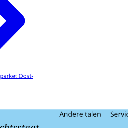
parket Oost-
Andere talen
Servi
chtsstaat