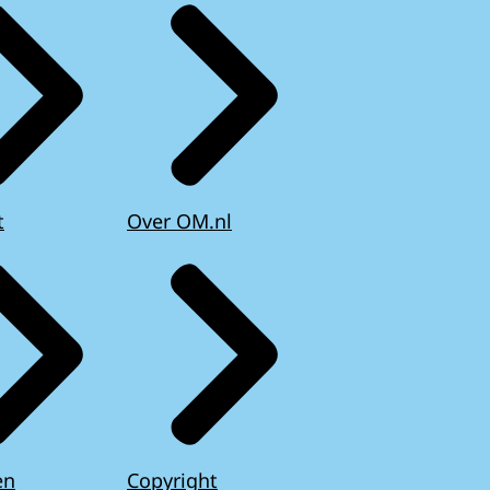
t
Over OM.nl
en
Copyright