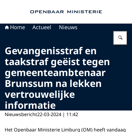
Naar de homepage van Openbaar Ministerie
Home
Actueel
Nieuws
Vu
Gevangenisstraf en
taakstraf geëist tegen
gemeenteambtenaar
Brunssum na lekken
vertrouwelijke
informatie
Nieuwsbericht
22-03-2024 | 11:42
Het Openbaar Ministerie Limburg (OM) heeft vandaag