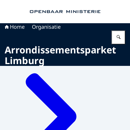
Naar de homepage van Openbaar Ministerie
Home
Organisatie
Vu
Arrondissementsparket
Limburg
Menu