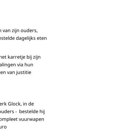
 van zijn ouders,
stelde dagelijks eten
t karretje bij zijn
talingen via hun
en van justitie
rk Glock, in de
ders - bestelde hij
 compleet vuurwapen
uro