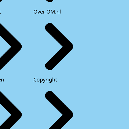
t
Over OM.nl
en
Copyright