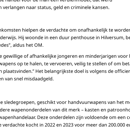
verlangen naar status, geld en criminele kansen.
nkomsten hielpen de verdachte om onafhankelijk te worden
derwijs. Hij woonde in een duur penthouse in Hilversum, be
des”, aldus het OM.
gewillige of afhankelijke jongeren en minderjarigen voor he
wapens op te halen, te vervoeren, veilig te stellen of om be
 plaatsvinden.” Het belangrijkste doel is volgens de officier
en van snel misdaadgeld.
de sledegroepen, geschikt voor handvuurwapens van het me
dere wapenonderdelen van dit merk – kasten en patroonhou
e wapenhandelaar. Deze onderdelen zijn voldoende om een
 De verdachte kocht in 2022 en 2023 voor meer dan 200.000 e