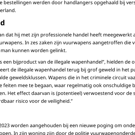
 bestellingen werden door handlangers opgehaald bij vers
erland.
ld
n dat hij met zijn professionele handel heeft meegewerkt 
urwapens. In zes zaken zijn vuurwapens aangetroffen die 
 man kunnen worden gelinkt.
s een bijproduct van de illegale wapenhandel”, hielden de o
eert de illegale wapenhandel terug bij grof geweld in het p
aalde geweldsklussen. Wapens die in het criminele circuit v
e feiten mee te begaan, waar regelmatig ook onschuldige b
en. Het effect daarvan is (potentieel) verwoestend voor de
baar risico voor de veiligheid.”
 2023 worden aangehouden bij een nieuwe poging om onde
pen. In zijn woning zijn door de politie vuurwapenonderd