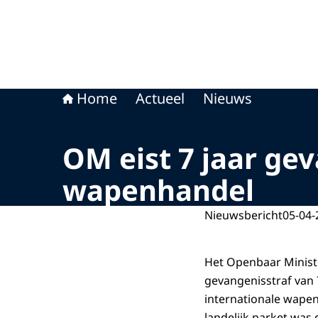
Home
Actueel
Nieuws
OM eist 7 jaar ge
wapenhandel
Nieuwsbericht
05-04-
Het Openbaar Ministe
gevangenisstraf van 
internationale wapenh
landelijk parket was