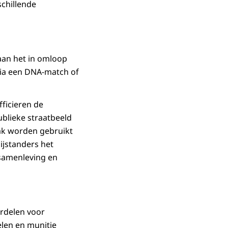
chillende
aan het in omloop
via een DNA-match of
fficieren de
ublieke straatbeeld
aak worden gebruikt
ijstanders het
 samenleving en
rdelen voor
elen en munitie