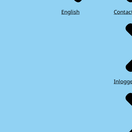
English
Contac
Inlogg