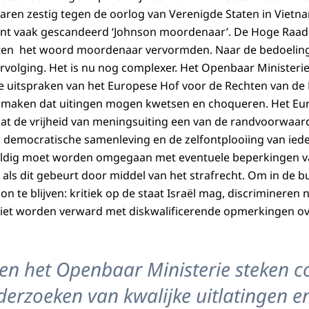
jaren zestig tegen de oorlog van Verenigde Staten in Viet
nt vaak gescandeerd ‘Johnson moordenaar’. De Hoge Raad 
en het woord moordenaar vervormden. Naar de bedoeling
volging. Het is nu nog complexer. Het Openbaar Ministerie
 uitspraken van het Europese Hof voor de Rechten van de 
te maken dat uitingen mogen kwetsen en choqueren. Het Eu
at de vrijheid van meningsuiting een van de randvoorwaard
 democratische samenleving en de zelfontplooiing van ieder
vuldig moet worden omgegaan met eventuele beperkingen va
 als dit gebeurt door middel van het strafrecht. Om in de b
n te blijven: kritiek op de staat Israël mag, discrimineren
 niet worden verward met diskwalificerende opmerkingen ove
e en het Openbaar Ministerie steken co
nderzoeken van kwalijke uitlatingen e