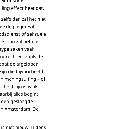
toekomstige
ing effect heet dat.
 zelfs dan zal het niet
ee de pleger wil
odsdienst of seksuele
fs dan zal het niet
t type zaken vaak
ondrechten, zoals de
 debat de afgelopen
jn die bijvoorbeeld
van meningsuiting – of
cheidslijn is vaak
arbij alles begint
n een geslaagde
s in Amsterdam. De
is niet nieuw. Tijdens