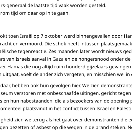
rs-generaal de laatste tijd vaak worden gesteld.
rom tijd om daar op in te gaan.
kt toen Israël op 7 oktober werd binnengevallen door Ham
racht en vermoord. Die schok heeft intussen plaatsgemaak
raëlische tegenreactie. Zes maanden later wordt nieuws g
ers van Israëls aanval in Gaza en de hongersnood onder de
over Hamas die nog altijd ruim honderd gijzelaars gevange
uitgaat, voelt de ander zich vergeten, en misschien wel in 
ldaar, hebben ook hun gevolgen hier. We zien demonstrant
seum verstoren met onbeschaafde uitingen, gericht tegen
s en hun nabestaanden, die als bezoekers van de opening 
menteel plaatsvindt in het conflict tussen Israël en Palest
tigheid zien we terug als het gaat over demonstranten die 
gen bezetten of asbest op die wegen in de brand steken. 