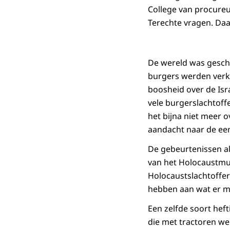
College van procureu
Terechte vragen. Daa
De wereld was gescho
burgers werden verk
boosheid over de Is
vele burgerslachtoff
het bijna niet meer 
aandacht naar de een 
De gebeurtenissen a
van het Holocaustmu
Holocaustslachtoffer
hebben aan wat er mo
Een zelfde soort hef
die met tractoren we