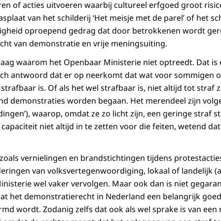
en of acties uitvoeren waarbij cultureel erfgoed groot risic
splaat van het schilderij ‘Het meisje met de parel’ of het 
eftigheid oproepend gedrag dat door betrokkenen wordt ge
cht van demonstratie en vrije meningsuiting.
vraag waarom het Openbaar Ministerie niet optreedt. Dat is
isch antwoord dat er op neerkomt dat wat voor sommigen 
strafbaar is. Of als het wel strafbaar is, niet altijd tot straf 
ond demonstraties worden begaan. Het merendeel zijn volg
edingen’), waarop, omdat ze zo licht zijn, een geringe straf s
apaciteit niet altijd in te zetten voor die feiten, wetend da
 zoals vernielingen en brandstichtingen tijdens protestactie
ringen van volksvertegenwoordiging, lokaal of landelijk (al
nisterie wel vaker vervolgen. Maar ook dan is niet gegaran
 het demonstratierecht in Nederland een belangrijk goed 
rmd wordt. Zodanig zelfs dat ook als wel sprake is van een