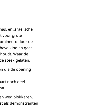
as, en Israëlische
t voor grote
edomineerd door de
 bevolking en gaat
n houdt. Waar de
de steek gelaten.
en die de opening
part noch deel
ina.
een weg blokkeren,
Net als demonstranten