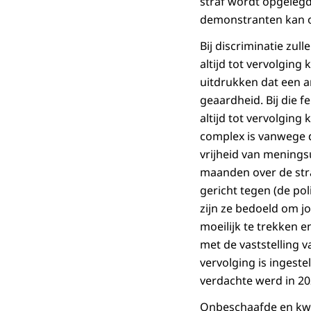
straf wordt opgeleg
demonstranten kan on
Bij discriminatie zull
altijd tot vervolgin
uitdrukken dat een a
geaardheid. Bij die f
altijd tot vervolging
complex is vanwege d
vrijheid van meningsu
maanden over de stra
gericht tegen (de pol
zijn ze bedoeld om j
moeilijk te trekken e
met de vaststelling 
vervolging is ingeste
verdachte werd in 2
Onbeschaafde en kwets