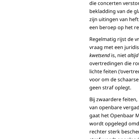
die concerten verstor
bekladding van de gla
zijn uitingen van h
een beroep op het re
Regelmatig rijst de 
vraag met een jurid
kwetsend
is, niet
altijd
overtredingen die r
lichte feiten (‘overtr
voor om de schaarse c
geen straf oplegt.
Bij zwaardere feiten,
van openbare vergade
gaat het Openbaar Mi
wordt opgelegd omdat
rechter sterk besche