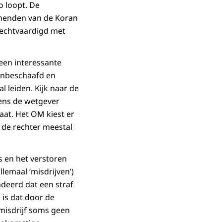
o loopt. De
schenden van de Koran
rechtvaardigd met
 een interessante
onbeschaafd en
zal leiden. Kijk naar de
ens de wetgever
taat. Het OM kiest er
t de rechter meestal
s en het verstoren
lemaal ‘misdrijven’)
deerd dat een straf
is dat door de
 misdrijf soms geen