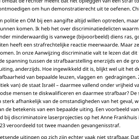
d omdat de rechter meent dat het opleggen van een straf 
tmoedigen om hun demonstratierecht uit te oefenen. Chill
en politie en OM bij een aangifte altijd willen optreden, maar
g kunnen komen. Ik heb het over discriminatiedelicten waarm
nder minderwaardig is vanwege (bijvoorbeeld) diens ras, g
eiten heeft een strafrechtelijke reactie meerwaarde. Maar zel
 komen. In onze Aanwijzing discriminatie valt te lezen dat di
e spanning tussen de strafbaarstelling enerzijds en de gr
iting, anderzijds. Hoe ingewikkeld dit is, blijkt wel uit het
fbaarheid van bepaalde leuzen, vlaggen en gedragingen. Zi
itiek van) de staat Israël – daarmee vallend onder vrijheid 
oodse mensen te diskwalificeren en daarmee strafbaar? De s
n sterk afhankelijk van de omstandigheden van het geval, wa
van de betekenis van een bepaalde uiting. Een voorbeeld va
ld bij discriminatoire laserprojecties op het Anne Frankhui
023 veroordeeld tot twee maanden gevangenisstraf.
ende uitingen op zich zijn echter vaak niet strafbaar. Dat 