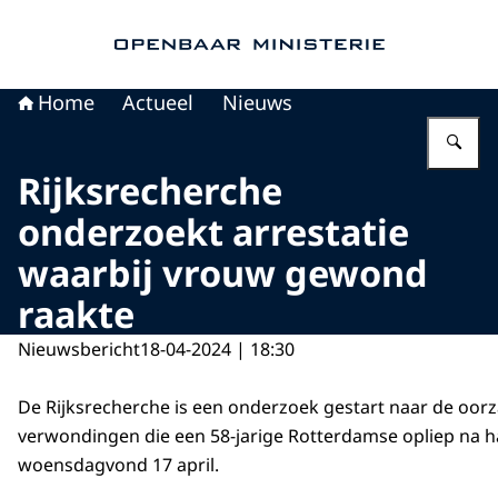
Naar de homepage van Openbaar Ministerie
Home
Actueel
Nieuws
Vu
Rijksrecherche
onderzoekt arrestatie
waarbij vrouw gewond
raakte
Nieuwsbericht
18-04-2024 | 18:30
De Rijksrecherche is een onderzoek gestart naar de oor
verwondingen die een 58-jarige Rotterdamse opliep na ha
woensdagvond 17 april.