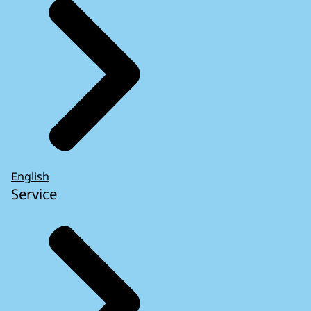
English
Service