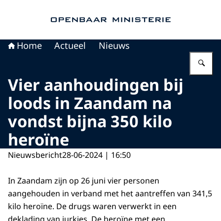
Naar de homepage van Openbaar Ministerie
Home
Actueel
Nieuws
Vu
Vier aanhoudingen bij
loods in Zaandam na
vondst bijna 350 kilo
heroïne
Nieuwsbericht
28-06-2024 | 16:50
In Zaandam zijn op 26 juni vier personen
aangehouden in verband met het aantreffen van 341,5
kilo heroïne. De drugs waren verwerkt in een
deklading van jurkjes. De heroïne met een