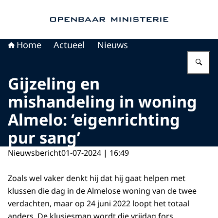
Naar de homepage van Openbaar Ministerie
Home
Actueel
Nieuws
Vu
Gijzeling en
mishandeling in woning
Almelo: ‘eigenrichting
pur sang’
Nieuwsbericht
01-07-2024 | 16:49
Zoals wel vaker denkt hij dat hij gaat helpen met
klussen die dag in de Almelose woning van de twee
verdachten, maar op 24 juni 2022 loopt het totaal
anders. De klusjesman wordt die vrijdag fors