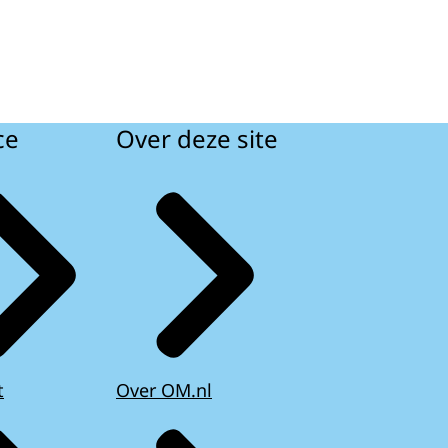
ce
Over deze site
t
Over OM.nl