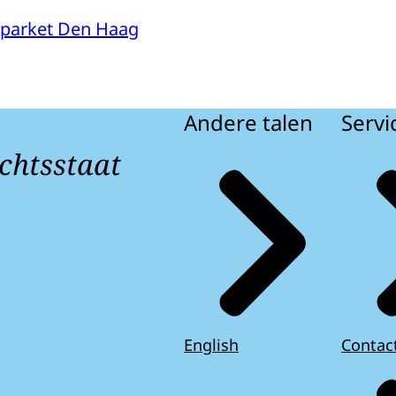
parket Den Haag
Andere talen
Servi
chtsstaat
English
Contac