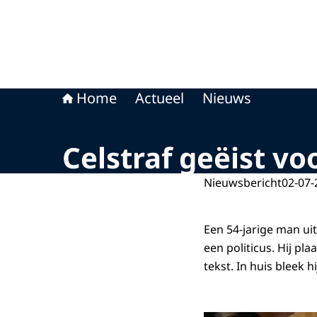
Home
Actueel
Nieuws
Celstraf geëist vo
Nieuwsbericht
02-07-
Een 54-jarige man ui
een politicus. Hij pl
tekst. In huis bleek