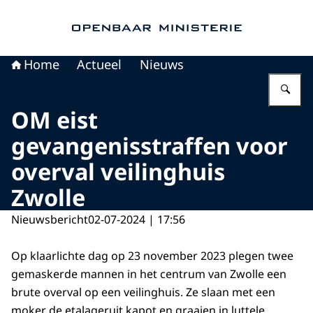
Naar de homepage van Openbaar Ministerie
Home
Actueel
Nieuws
Vu
OM eist
gevangenisstraffen voor
overval veilinghuis
Zwolle
Nieuwsbericht
02-07-2024 | 17:56
Op klaarlichte dag op 23 november 2023 plegen twee
gemaskerde mannen in het centrum van Zwolle een
brute overval op een veilinghuis. Ze slaan met een
moker de etalageruit kapot en graaien in luttele