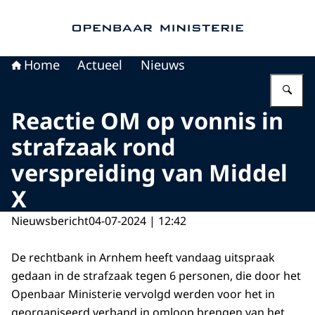
Naar de homepage van Openbaar Ministerie
Home
Actueel
Nieuws
Vu
Reactie OM op vonnis in
strafzaak rond
verspreiding van Middel
X
Nieuwsbericht
04-07-2024 | 12:42
De rechtbank in Arnhem heeft vandaag uitspraak
gedaan in de strafzaak tegen 6 personen, die door het
Openbaar Ministerie vervolgd werden voor het in
georganiseerd verband in omloop brengen van het