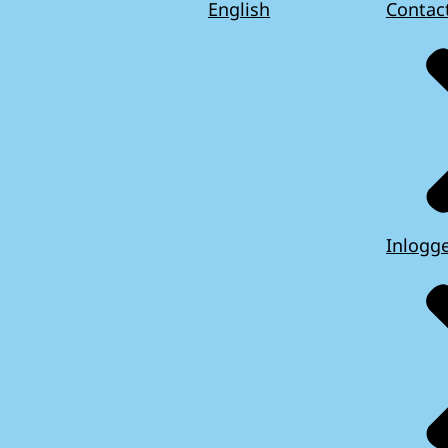
English
Contac
Inlogg