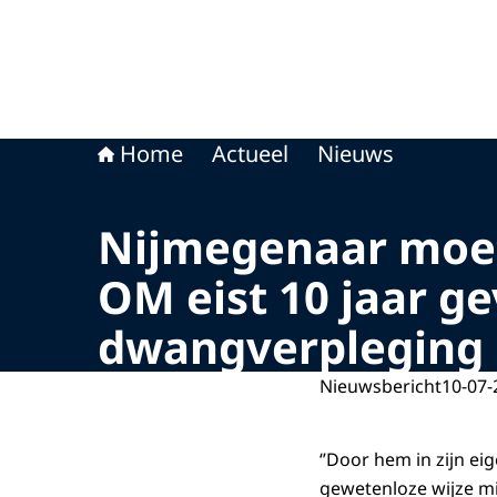
Home
Actueel
Nieuws
Nijmegenaar moet
OM eist 10 jaar g
dwangverpleging
Nieuwsbericht
10-07-
‘’Door hem in zijn e
gewetenloze wijze m