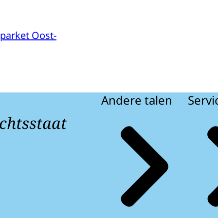
parket Oost-
Andere talen
Servi
chtsstaat