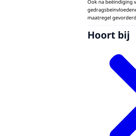
Ook na beëindiging v
gedragsbeïnvloedend
maatregel gevorder
Hoort bij