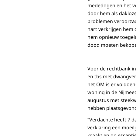
mededogen en het ve
door hem als dakloze
problemen veroorzaak
hart verkrijgen hem d
hem opnieuw toegelate
dood moeten bekopen
Voor de rechtbank in 
en tbs met dwangverp
het OM is er voldoen
woning in de Nijmeeg
augustus met steekwo
hebben plaatsgevond
‘’Verdachte heeft 7 
verklaring een moeili
kraakt en op essentiël