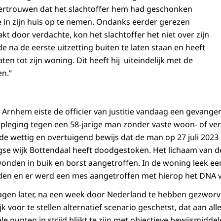
rtrouwen dat het slachtoffer hem had geschonken
 in zijn huis op te nemen. Ondanks eerder gerezen
t door verdachte, kon het slachtoffer het niet over zijn
e na de eerste uitzetting buiten te laten staan en heeft
n tot zijn woning. Dit heeft hij uiteindelijk met de
.’’
Arnhem eiste de officier van justitie vandaag een gevangen
leging tegen een 58-jarige man zonder vaste woon- of verb
de wettig en overtuigend bewijs dat de man op 27 juli 202
se wijk Bottendaal heeft doodgestoken. Het lichaam van d
nden in buik en borst aangetroffen. In de woning leek een
en en er werd een mes aangetroffen met hierop het DNA v
dagen later, na een week door Nederland te hebben gezwor
jk voor te stellen alternatief scenario geschetst, dat aan all
e punten in strijd blijkt te zijn met objectieve bewijsmiddele