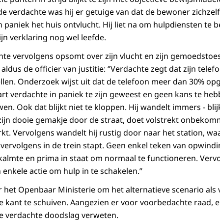
s de verdachte was hij er getuige van dat de bewoner zichze
n paniek het huis ontvlucht. Hij liet na om hulpdiensten te b
ijn verklaring nog wel leefde.
chte vervolgens opsomt over zijn vlucht en zijn gemoedstoes
ldus de officier van justitie: ‘’Verdachte zegt dat zijn telef
llen. Onderzoek wijst uit dat de telefoon meer dan 30% op
t verdachte in paniek te zijn geweest en geen kans te he
n. Ook dat blijkt niet te kloppen. Hij wandelt immers - bli
zijn dooie gemakje door de straat, doet volstrekt onbek
t. Vervolgens wandelt hij rustig door naar het station, waa
 vervolgens in de trein stapt. Geen enkel teken van opwindi
 kalmte en prima in staat om normaal te functioneren. Ve
 enkele actie om hulp in te schakelen.’’
or het Openbaar Ministerie om het alternatieve scenario als 
 kant te schuiven. Aangezien er voor voorbedachte raad, 
de verdachte doodslag verweten.