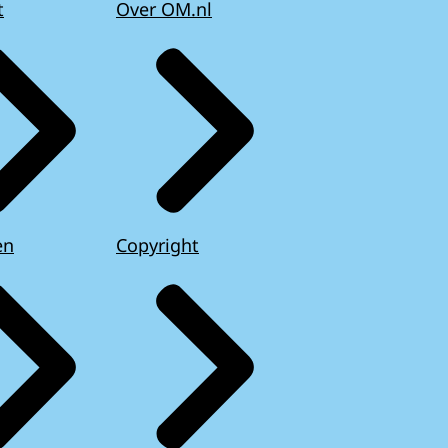
t
Over OM.nl
en
Copyright