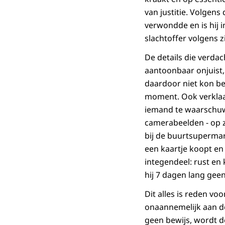
van justitie. Volgen
verwondde en is hij i
slachtoffer volgens z
De details die verda
aantoonbaar onjuist, a
daardoor niet kon be
moment. Ook verklaar
iemand te waarschuwe
camerabeelden - op 
bij de buurtsupermark
een kaartje koopt en
integendeel: rust en
hij 7 dagen lang geen
Dit alles is reden vo
onaannemelijk aan de
geen bewijs, wordt 