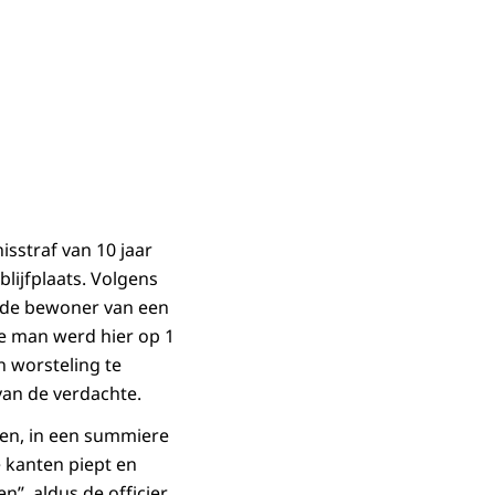
isstraf van 10 jaar
lijfplaats. Volgens
3 de bewoner van een
e man werd hier op 1
 worsteling te
an de verdachte.
ven, in een summiere
e kanten piept en
n’’, aldus de officier