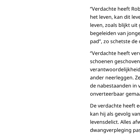
‘’Verdachte heeft Rob
het leven, kan dit le
leven, zoals blijkt u
begeleiden van jonge
pad’’, zo schetste de o
‘’Verdachte heeft ver
schoenen geschoven. 
verantwoordelijkheid
ander neerleggen. Zel
de nabestaanden in v
onverteerbaar gemaak
De verdachte heeft e
kan hij als gevolg va
levensdelict. Alles 
dwangverpleging pa