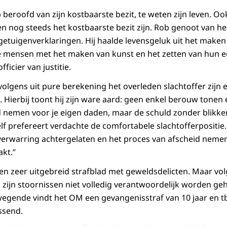
 beroofd van zijn kostbaarste bezit, te weten zijn leven. Ook
ven nog steeds het kostbaarste bezit zijn. Rob genoot van he
it getuigenverklaringen. Hij haalde levensgeluk uit het make
 mensen met het maken van kunst en het zetten van hun ee
fficier van justitie.
volgens uit pure berekening het overleden slachtoffer zijn 
Hierbij toont hij zijn ware aard: geen enkel berouw tonen
 nemen voor je eigen daden, maar de schuld zonder blikken
f prefereert verdachte de comfortabele slachtofferpositie.
erwarring achtergelaten en het proces van afscheid nemen
t.’’
en zeer uitgebreid strafblad met geweldsdelicten. Maar v
n zijn stoornissen niet volledig verantwoordelijk worden ge
afwegende vindt het OM een gevangenisstraf van 10 jaar en t
ssend.