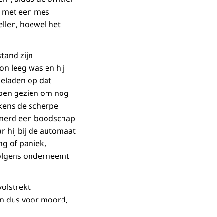
lf met een mes
ellen, hoewel het
tand zijn
oon leeg was en hij
geladen op dat
bben gezien om nog
jkens de scherpe
ommerd een boodschap
r hij bij de automaat
ng of paniek,
rvolgens onderneemt
volstrekt
en dus voor moord,