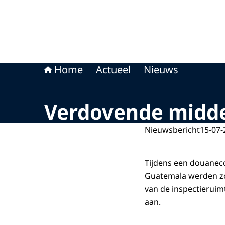
Home
Actueel
Nieuws
Verdovende midde
Nieuwsbericht
15-07-
Tijdens een douaneco
Guatemala werden zon
van de inspectieruim
aan.