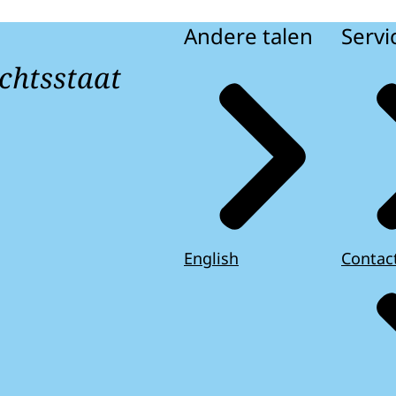
Andere talen
Servi
chtsstaat
English
Contac