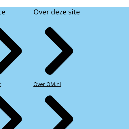
ce
Over deze site
t
Over OM.nl