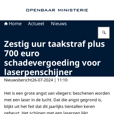
Naar de homepage van Openbaar Ministerie
Home
Actueel
Nieuws
Vu
Zestig uur taakstraf plus
700 euro
schadevergoeding voor
laserpenschijner
Nieuwsbericht
26-07-2024 | 11:10
Het is een grote angst van vliegers: beschenen worden
met een laser in de lucht. Dat die angst gegrond is,
blijkt uit het feit dat dit jaarlijks tientallen keren
gebeurt. Het schijnen met een laserpen lijkt