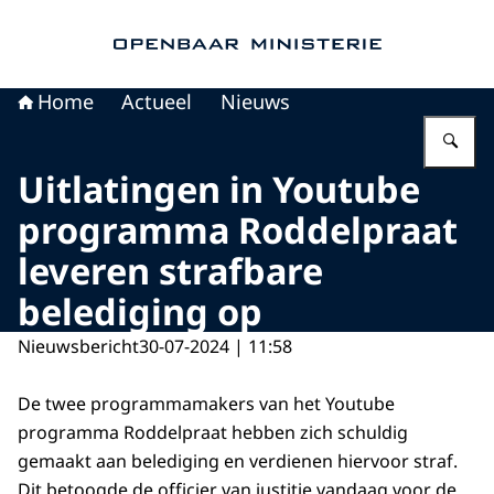
Naar de homepage van Openbaar Ministerie
Home
Actueel
Nieuws
Vu
Uitlatingen in Youtube
programma Roddelpraat
leveren strafbare
belediging op
Nieuwsbericht
30-07-2024 | 11:58
De twee programmamakers van het Youtube
programma Roddelpraat hebben zich schuldig
gemaakt aan belediging en verdienen hiervoor straf.
Dit betoogde de officier van justitie vandaag voor de