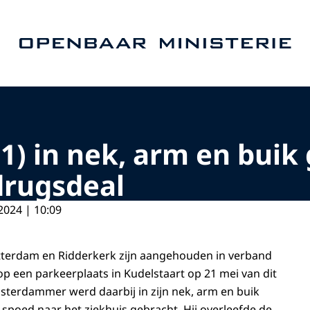
Naar de homepage van Openbaar Ministerie
 in nek, arm en buik g
drugsdeal
2024 | 10:09
terdam en Ridderkerk zijn aangehouden in verband
op een parkeerplaats in Kudelstaart op 21 mei van dit
Amsterdammer werd daarbij in zijn nek, arm en buik
spoed naar het ziekhuis gebracht. Hij overleefde de