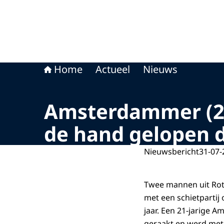
Home
Actueel
Nieuws
Amsterdammer (21)
de hand gelopen 
Nieuwsbericht
31-07-
Twee mannen uit Rot
met een schietpartij 
jaar. Een 21-jarige 
geraakt en werd met 