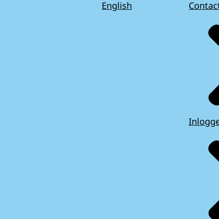
English
Contac
Inlogg