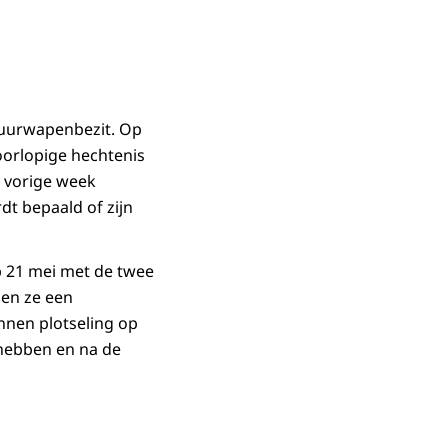
vuurwapenbezit. Op
voorlopige hechtenis
s vorige week
t bepaald of zijn
 21 mei met de twee
den ze een
nnen plotseling op
hebben en na de