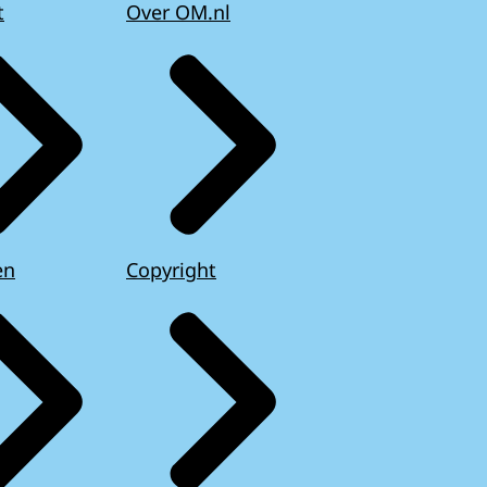
t
Over OM.nl
en
Copyright