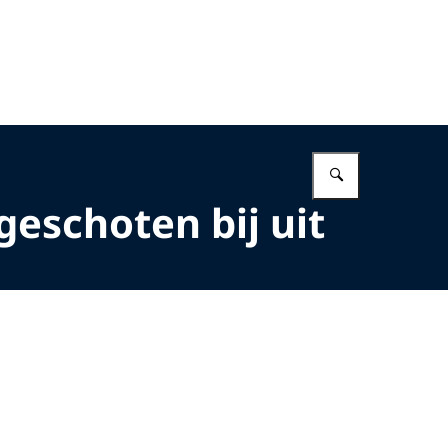
Vul in wat 
eschoten bij uit