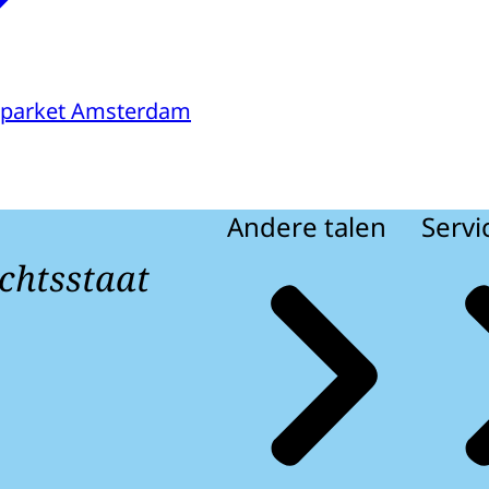
sparket Amsterdam
Andere talen
Servi
chtsstaat