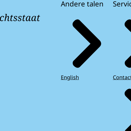
Andere talen
Servi
chtsstaat
English
Contac