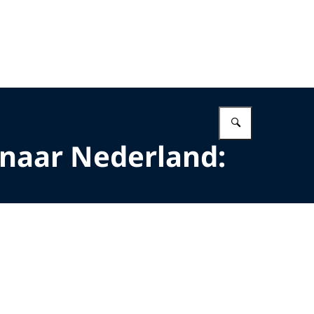
Vul in wat 
 naar Nederland: