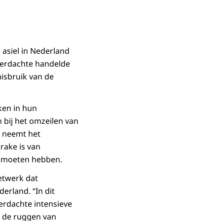
 asiel in Nederland
 verdachte handelde
misbruik van de
ken in hun
 bij het omzeilen van
n neemt het
rake is van
g moeten hebben.
netwerk dat
erland. “In dit
erdachte intensieve
r de ruggen van