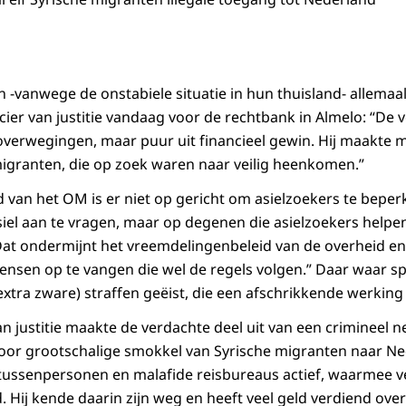
-vanwege de onstabiele situatie in hun thuisland- allemaal
cier van justitie vandaag voor de rechtbank in Almelo: “De
 overwegingen, maar puur uit financieel gewin. Hij maakte 
igranten, die op zoek waren naar veilig heenkomen.”
d van het OM is er niet op gericht om asielzoekers te beper
el aan te vragen, maar op degenen die asielzoekers helpen
Dat ondermijnt het vreemdelingenbeleid van de overheid e
sen op te vangen die wel de regels volgen.” Daar waar sp
xtra zware) straffen geëist, die een afschrikkende werkin
an justitie maakte de verdachte deel uit van een crimineel 
voor grootschalige smokkel van Syrische migranten naar Ned
 tussenpersonen en malafide reisbureaus actief, waarmee v
. Hij kende daarin zijn weg en heeft veel geld verdiend ove