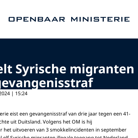
Naar de homepage van Openbaar Ministerie
lt Syrische migranten
 gevangenisstraf
2024 | 15:24
rie eist een gevangenisstraf van drie jaar tegen een 41-
chte uit Duitsland. Volgens het OM is hij
r het uitvoeren van 3 smokkelincidenten in september
al elf Syrische migranten illegale toegang tot Nederland