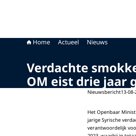
Home
Actueel
Nieuws
Verdachte smokke
OM eist drie jaar
Nieuwsbericht
13-08-
Het Openbaar Ministe
jarige Syrische verda
verantwoordelijk voo
2023, waarbij in tota