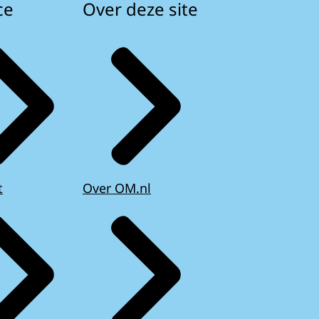
ce
Over deze site
t
Over OM.nl