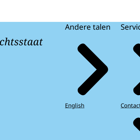
Andere talen
Servi
chtsstaat
English
Contac