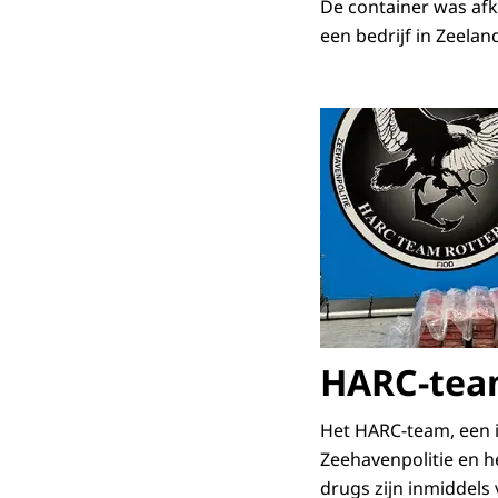
De container was afk
een bedrijf in Zeelan
HARC-te
Het HARC-team, een 
Zeehavenpolitie en h
drugs zijn inmiddels 