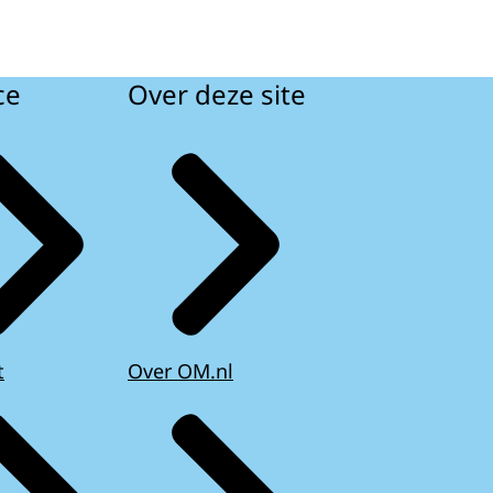
ce
Over deze site
t
Over OM.nl