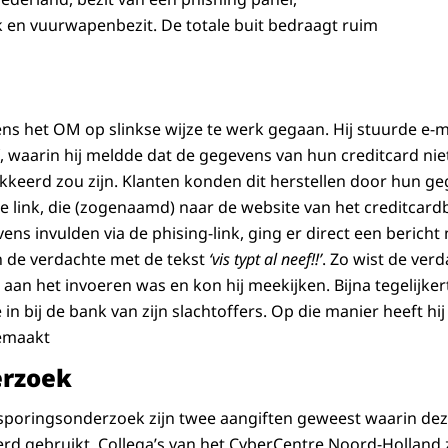
en vuurwapenbezit. De totale buit bedraagt ruim
ens het OM op slinkse wijze te werk gegaan. Hij stuurde e-m
f, waarin hij meldde dat de gegevens van hun creditcard nie
kkeerd zou zijn. Klanten konden dit herstellen door hun ge
 link, die (zogenaamd) naar de website van het creditcardb
ns invulden via de phising-link, ging er direct een bericht 
 de verdachte met de tekst
‘vis typt al neef!!’
. Zo wist de ver
aan het invoeren was en kon hij meekijken. Bijna tegelijkert
in bij de bank van zijn slachtoffers. Op die manier heeft h
gemaakt
erzoek
sporingsonderzoek zijn twee aangiften geweest waarin dez
rd gebruikt. Collega’s van het CyberCentre Noord-Holland 