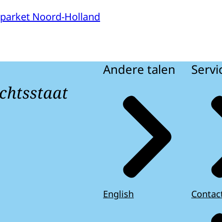
parket Noord-Holland
Andere talen
Servi
chtsstaat
English
Contac