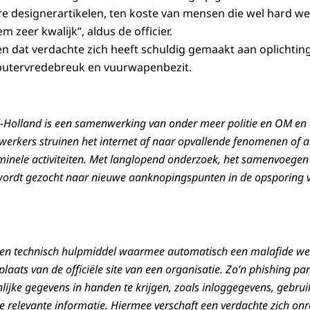
 designerartikelen, ten koste van mensen die wel hard we
zeer kwalijk’’, aldus de officier.
 dat verdachte zich heeft schuldig gemaakt aan oplichting
putervredebreuk en vuurwapenbezit.
Holland is een samenwerking van onder meer politie en OM en is
erkers struinen het internet af naar opvallende fenomenen of an
minele activiteiten. Met langlopend onderzoek, het samenvoegen
ordt gezocht naar nieuwe aanknopingspunten in de opsporing v
 een technisch hulpmiddel waarmee automatisch een malafide we
aats van de officiële site van een organisatie. Zo’n phishing pan
ijke gegevens in handen te krijgen, zoals inloggegevens, gebru
 relevante informatie. Hiermee verschaft een verdachte zich on