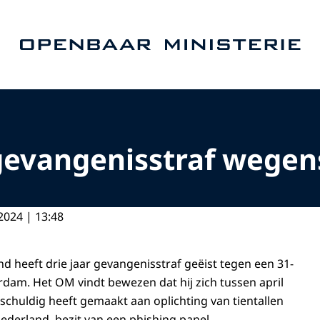
Naar de homepage van Openbaar Ministerie
 gevangenisstraf wege
2024 | 13:48
 heeft drie jaar gevangenisstraf geëist tegen een 31-
rdam. Het OM vindt bewezen dat hij zich tussen april
 schuldig heeft gemaakt aan oplichting van tientallen
Nederland, bezit van een phishing panel,