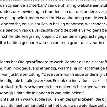
en zij aan de ‘achterkant’ van de phishing-website een st
 onderzoeksbevindingen toonden aan dat ook andere, verge
tes gekoppeld konden worden. Na aanhouding van de verdac
ning doorzocht, en zijn spullen in beslag genomen, waaronde
de telefoon van de verdachte vond de politie vervolgens b
erschillende Telegramgroepen. De namen en gephiste gege
gifte hadden gedaan kwamen voor een groot deel voor in d
lgens het OM geraffineerd te werk. Zonder dat de slachtoff
ing hun inloggegevens afhandig, waarna hij onrechtmatige 
er van justitie ter zitting: ‘’Deze vorm van fraude ondermijn
et digitale betalingsverkeer. En ook op individueel vlak is 
oot: slachtoffers schamen zich en maken zich zorgen wat er
onlijke data die in handen is van criminelen.’’
chte uit aan waardevolle spullen en designartikelen, die bij
erdachte heeft gehandeld met het oog op gewetenloze zelfver