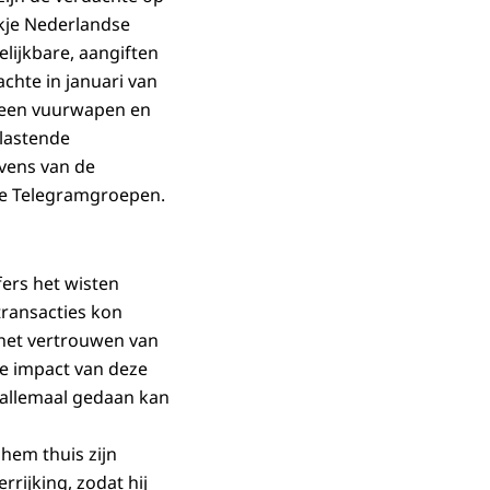
ukje Nederlandse
lijkbare, aangiften
hte in januari van
r een vuurwapen en
elastende
vens van de
ie Telegramgroepen.
ers het wisten
transacties kon
t het vertrouwen van
de impact van deze
 allemaal gedaan kan
 hem thuis zijn
rijking, zodat hij