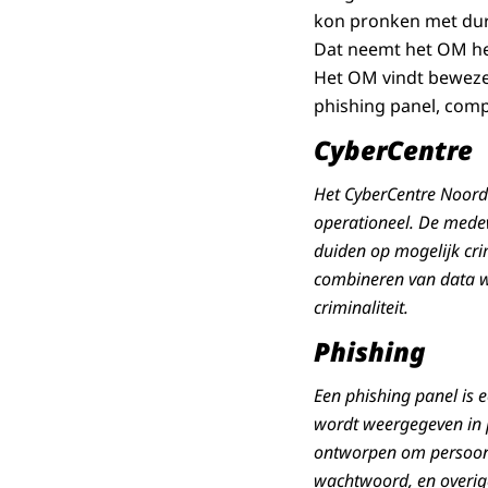
kon pronken met dure
Dat neemt het OM hem 
Het OM vindt bewezen
phishing panel, com
CyberCentre
Het CyberCentre Noord-
operationeel. De medew
duiden op mogelijk cri
combineren van data w
criminaliteit.
Phishing
Een phishing panel is
wordt weergegeven in pl
ontworpen om persoonl
wachtwoord, en overige