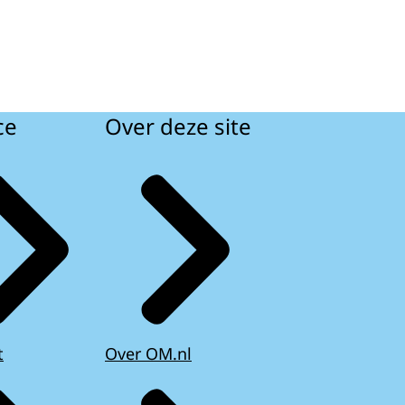
ce
Over deze site
t
Over OM.nl