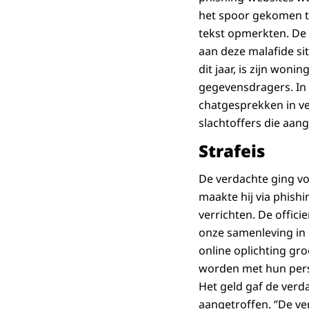
het spoor gekomen to
tekst opmerkten. De
aan deze malafide si
dit jaar, is zijn wo
gegevensdragers. In 
chatgesprekken in v
slachtoffers die aan
Strafeis
De verdachte ging vo
maakte hij via phish
verrichten. De offici
onze samenleving in h
online oplichting gr
worden met hun perso
Het geld gaf de verda
aangetroffen. ‘’De v