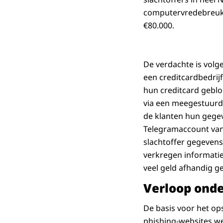
computervredebreuk 
€80.000.
De verdachte is volg
een creditcardbedrij
hun creditcard geblo
via een meegestuurde
de klanten hun gegeve
Telegramaccount van
slachtoffer gegevens 
verkregen informatie 
veel geld afhandig 
Verloop ond
De basis voor het op
phishing-websites we