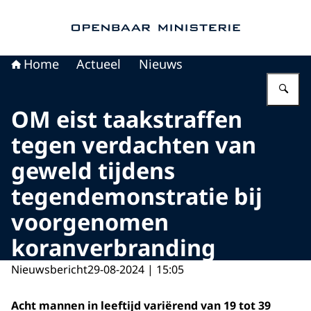
Naar de homepage van Openbaar Ministerie
Home
Actueel
Nieuws
Vu
OM eist taakstraffen
tegen verdachten van
geweld tijdens
tegendemonstratie bij
voorgenomen
koranverbranding
Nieuwsbericht
29-08-2024 | 15:05
Acht mannen in leeftijd variërend van 19 tot 39