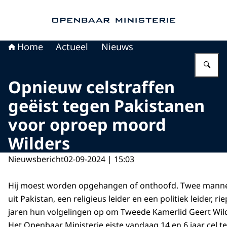
Naar de homepage van Openbaar Ministerie
Home
Actueel
Nieuws
Vu
Opnieuw celstraffen
geëist tegen Pakistanen
voor oproep moord
Wilders
Nieuwsbericht
02-09-2024 | 15:03
Hij moest worden opgehangen of onthoofd. Twee mannen
uit Pakistan, een religieus leider en een politiek leider, r
jaren hun volgelingen op om Tweede Kamerlid Geert Wil
Het Openbaar Ministerie eiste vandaag 14 en 6 jaar cel t