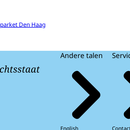
parket Den Haag
Andere talen
Servi
chtsstaat
English
Contac