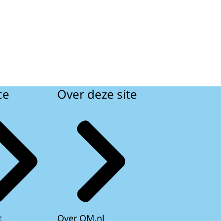
ce
Over deze site
t
Over OM.nl