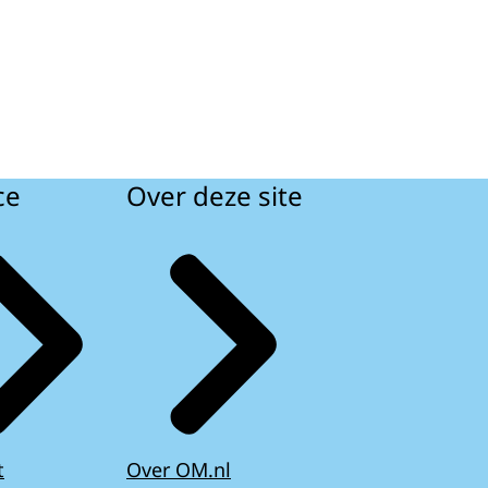
ce
Over deze site
t
Over OM.nl