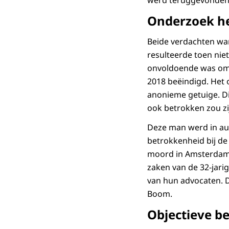
werd teruggevonden
Onderzoek h
Beide verdachten wa
resulteerde toen nie
onvoldoende was om t
2018 beëindigd. Het 
anonieme getuige. Di
ook betrokken zou z
Deze man werd in au
betrokkenheid bij de
moord in Amsterdam. 
zaken van de 32-jari
van hun advocaten. Di
Boom.
Objectieve b