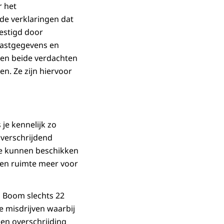
r het
nde verklaringen dat
estigd door
mastgegevens en
ien beide verdachten
n. Ze zijn hiervoor
 je kennelijk zo
overschrijdend
 te kunnen beschikken
geen ruimte meer voor
p Boom slechts 22
e misdrijven waarbij
en overschrijding