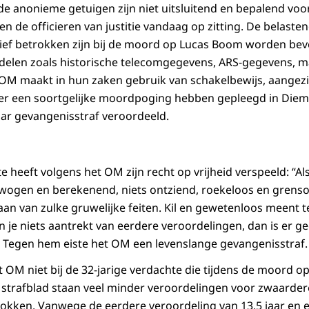
de anonieme getuigen zijn niet uitsluitend en bepalend voo
en de officieren van justitie vandaag op zitting. De belaste
ief betrokken zijn bij de moord op Lucas Boom worden bev
ddelen zoals historische telecomgegevens, ARS-gegevens, 
OM maakt in hun zaken gebruik van schakelbewijs, aangez
later een soortgelijke moordpoging hebben gepleegd in Dieme
jaar gevangenisstraf veroordeeld.
e heeft volgens het OM zijn recht op vrijheid verspeeld: “Als
rwogen en berekenend, niets ontziend, roekeloos en grens
aan van zulke gruwelijke feiten. Kil en gewetenloos meent
n je niets aantrekt van eerdere veroordelingen, dan is er 
” Tegen hem eiste het OM een levenslange gevangenisstraf.
t OM niet bij de 32-jarige verdachte die tijdens de moord o
n strafblad staan veel minder veroordelingen voor zwaarder
okken. Vanwege de eerdere veroordeling van 13,5 jaar en e