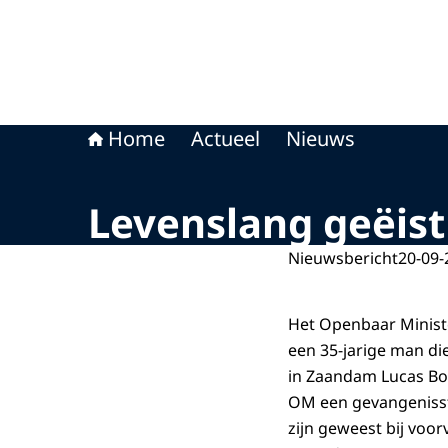
Home
Actueel
Nieuws
Levenslang geëis
Nieuwsbericht
20-09-
Het Openbaar Ministe
een 35-jarige man die
in Zaandam Lucas Bo
OM een gevangenisstr
zijn geweest bij voo