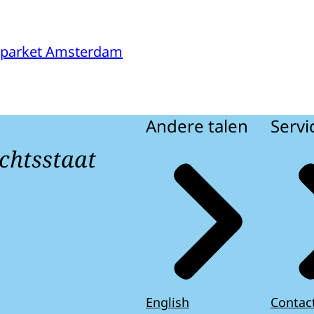
sparket Amsterdam
Andere talen
Servi
chtsstaat
English
Contac