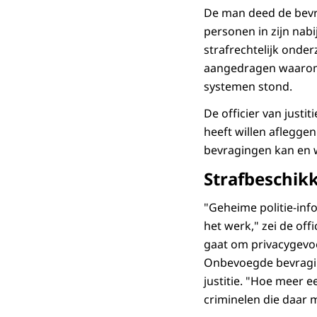
De man deed de bevra
personen in zijn nab
strafrechtelijk onde
aangedragen waarom 
systemen stond.
De officier van justit
heeft willen afleggen.
bevragingen kan en 
Strafbeschik
"Geheime politie-inf
het werk," zei de off
gaat om privacygevo
Onbevoegde bevraging
justitie. "Hoe meer e
criminelen die daar 