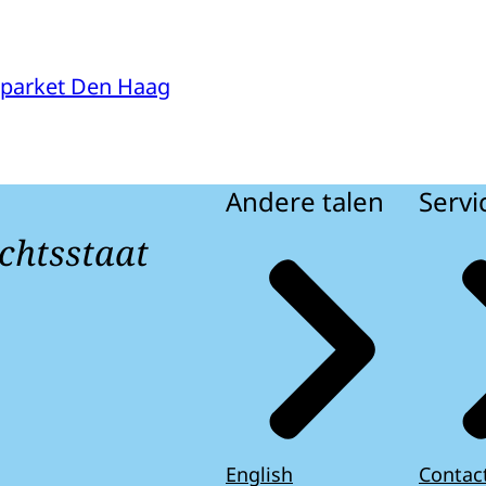
parket Den Haag
Andere talen
Servi
chtsstaat
English
Contac