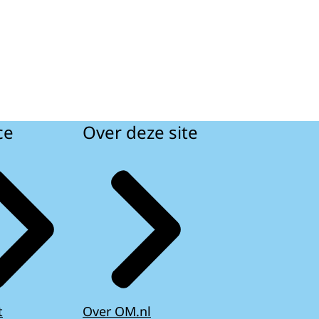
ce
Over deze site
t
Over OM.nl