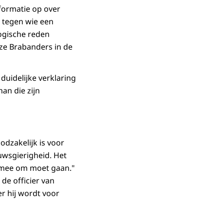
formatie op over
 tegen wie een
logische reden
ze Brabanders in de
 duidelijke verklaring
man die zijn
dzakelijk is voor
euwsgierigheid. Het
g mee om moet gaan."
de officier van
er hij wordt voor