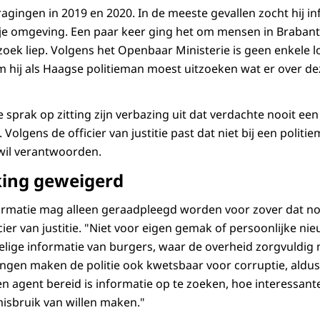
gingen in 2019 en 2020. In de meeste gevallen zocht hij in
ije omgeving. Een paar keer ging het om mensen in Brabant
rzoek liep. Volgens het Openbaar Ministerie is geen enkele 
hij als Haagse politieman moest uitzoeken wat er over de
ie sprak op zitting zijn verbazing uit dat verdachte nooit een
 Volgens de officier van justitie past dat niet bij een politie
wil verantwoorden.
king geweigerd
ormatie mag alleen geraadpleegd worden voor zover dat noo
icier van justitie. "Niet voor eigen gemak of persoonlijke ni
elige informatie van burgers, waar de overheid zorgvuldi
en maken de politie ook kwetsbaar voor corruptie, aldus 
en agent bereid is informatie op te zoeken, hoe interessant
misbruik van willen maken."