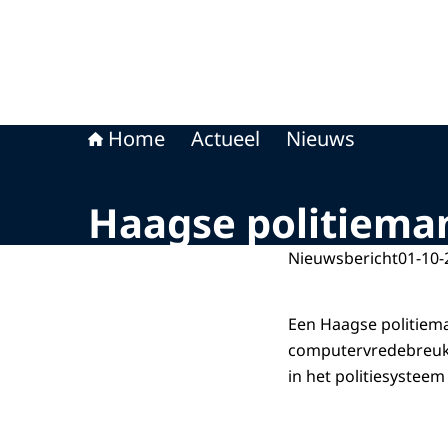
Home
Actueel
Nieuws
Haagse politieman
Nieuwsbericht
01-10-
Een Haagse politiema
computervredebreuk.
in het politiesystee