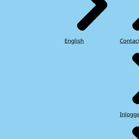
English
Contac
Inlogg