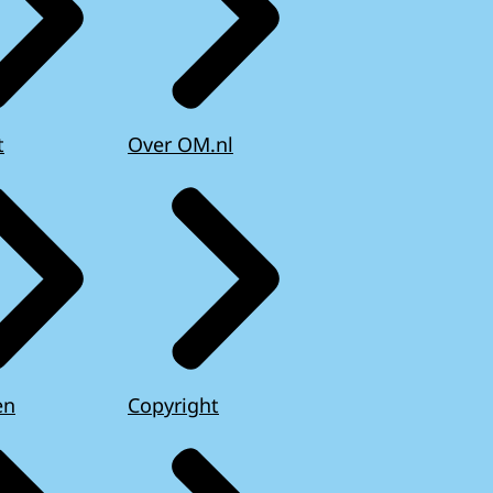
t
Over OM.nl
en
Copyright