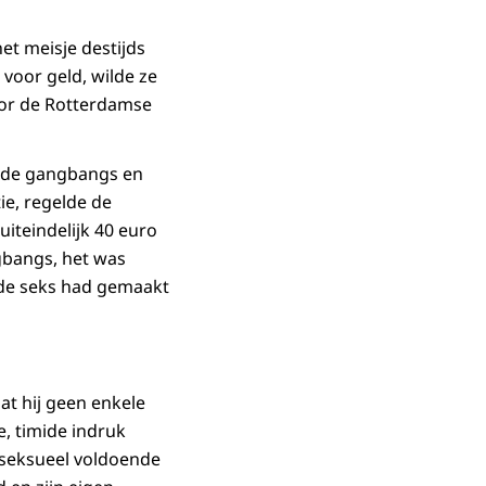
t meisje destijds
voor geld, wilde ze
door de Rotterdamse
e de gangbangs en
ie, regelde de
iteindelijk 40 euro
gbangs, het was
s de seks had gemaakt
at hij geen enkele
le, timide indruk
 seksueel voldoende