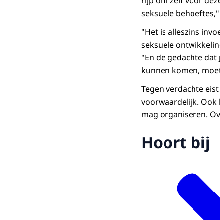
rijp om zelf voor dez
seksuele behoeftes," s
"Het is alleszins inv
seksuele ontwikkeling
"En de gedachte dat 
kunnen komen, moet h
Tegen verdachte eis
voorwaardelijk. Ook
mag organiseren. Ov
Hoort bij