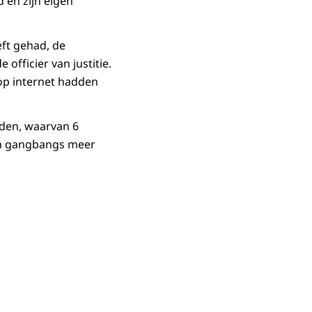
 en zijn eigen
eft gehad, de
officier van justitie.
 op internet hadden
nden, waarvan 6
een gangbangs meer