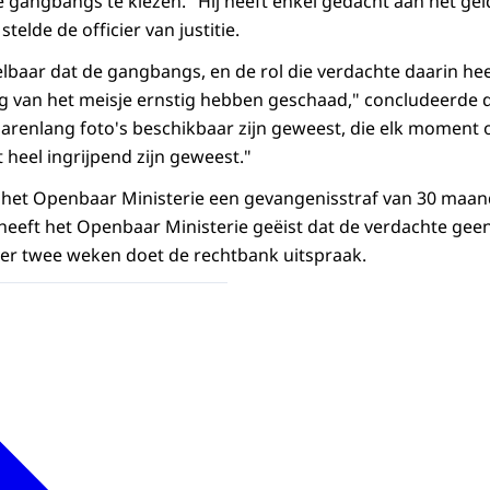
e gangbangs te kiezen. "Hij heeft enkel gedacht aan het geld
telde de officier van justitie.
oelbaar dat de gangbangs, en de rol die verdachte daarin he
 van het meisje ernstig hebben geschaad," concludeerde de 
jarenlang foto's beschikbaar zijn geweest, die elk moment
eel ingrijpend zijn geweest."
t het Openbaar Ministerie een gevangenisstraf van 30 maa
 heeft het Openbaar Ministerie geëist dat de verdachte g
er twee weken doet de rechtbank uitspraak.