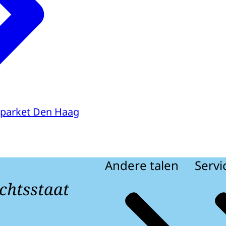
parket Den Haag
Andere talen
Servi
chtsstaat