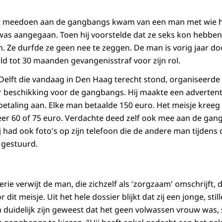
het meedoen aan de gangbangs kwam van een man met wie he
 was aangegaan. Toen hij voorstelde dat ze seks kon hebben 
en. Ze durfde ze geen nee te zeggen. De man is vorig jaar 
d tot 30 maanden gevangenisstraf voor zijn rol.
 Delft die vandaag in Den Haag terecht stond, organiseerd
er beschikking voor de gangbangs. Hij maakte een advertent
etaling aan. Elke man betaalde 150 euro. Het meisje kreeg u
er 60 of 75 euro. Verdachte deed zelf ook mee aan de gan
Hij had ook foto's op zijn telefoon die de andere man tijden
 gestuurd.
ie verwijt de man, die zichzelf als 'zorgzaam' omschrijft, d
dit meisje. Uit het hele dossier blijkt dat zij een jonge, stil
duidelijk zijn geweest dat het geen volwassen vrouw was,